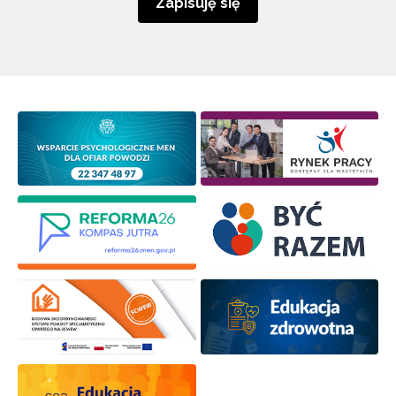
Zapisuję się
Newsletter ORE
Zapisz się i bądź na bieżąco z najnowszymi
informacjami
o szkoleniach i programach.
Adres e-mail:
Wyrażam zgodę na przetwarzanie moich danych
osobowych przez ORE w celach marketingowych.
Zapisuję się