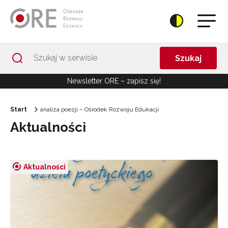
Przejdź do Nawigacji
Przejdź do stopki
Przejdź do treści artykułu
Szukaj
Newsletter ORE – zapisz się!
Start
analiza poezji – Ośrodek Rozwoju Edukacji
Aktualności
Aktualności