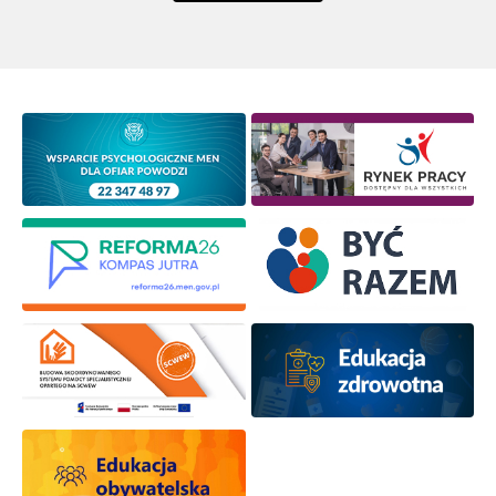
Newsletter ORE
Zapisz się i bądź na bieżąco z najnowszymi
informacjami
o szkoleniach i programach.
Adres e-mail:
Wyrażam zgodę na przetwarzanie moich danych
osobowych przez ORE w celach marketingowych.
Zapisuję się