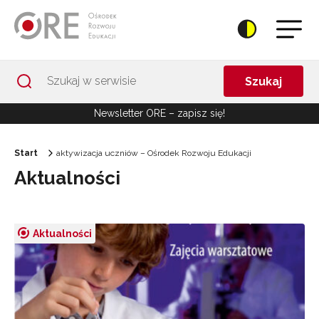
Przejdź do Nawigacji
Przejdź do stopki
Przejdź do treści artykułu
Szukaj
Newsletter ORE – zapisz się!
Start
aktywizacja uczniów – Ośrodek Rozwoju Edukacji
Aktualności
Aktualności