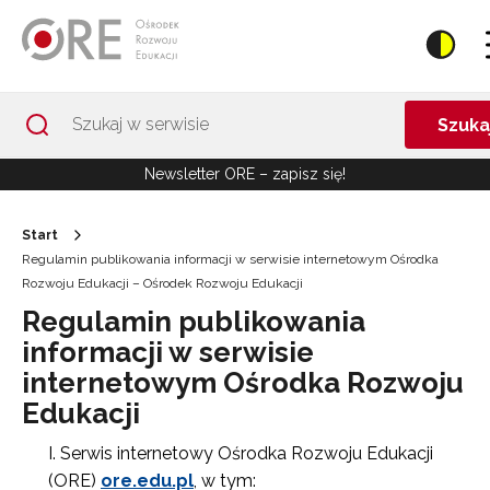
Przejdź do Nawigacji
Przejdź do stopki
Przejdź do treści artykułu
Szuka
Newsletter ORE – zapisz się!
Start
Regulamin publikowania informacji w serwisie internetowym Ośrodka
Rozwoju Edukacji – Ośrodek Rozwoju Edukacji
Regulamin publikowania
informacji w serwisie
internetowym Ośrodka Rozwoju
Edukacji
Serwis internetowy Ośrodka Rozwoju Edukacji
(ORE)
ore.edu.pl
, w tym: