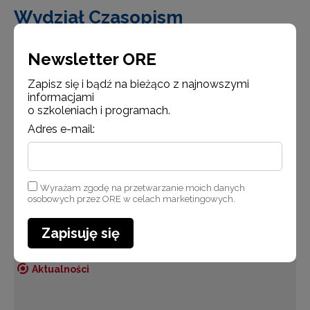
Wydział Czasopism
i Wydawnictw − zadania
Newsletter ORE
Wydział Czasopism i Wydawnictw publikuje książki
i inne materiały edukacyjne z zakresu zarządzania
Zapisz się i bądź na bieżąco z najnowszymi
w oświacie, poradnictwa psychologiczno-
informacjami
o szkoleniach i programach.
pedagogicznego, wychowania i profilaktyki, edukacji
historycznej, społecznej i obywatelskiej, edukacji
Adres e-mail:
prawnej, edukacji językowej,…
Czytaj więcej
Wyrażam zgodę na przetwarzanie moich danych
osobowych przez ORE w celach marketingowych.
Zapisuję się
Aktualności