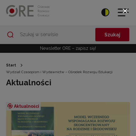
Przejdź do Nawigacji
Przejdź do stopki
Przejdź do treści artykułu
Szukaj
Newsletter ORE – zapisz się!
Start
Wydział Czasopism i Wydawnictw – Ośrodek Rozwoju Edukacji
Aktualności
Aktualności