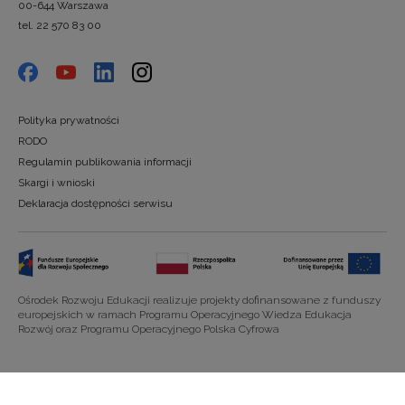
00-644 Warszawa
tel. 22 570 83 00
Polityka prywatności
RODO
Regulamin publikowania informacji
Skargi i wnioski
Deklaracja dostępności serwisu
Ośrodek Rozwoju Edukacji realizuje projekty dofinansowane z funduszy
europejskich w ramach Programu Operacyjnego Wiedza Edukacja
Rozwój oraz Programu Operacyjnego Polska Cyfrowa