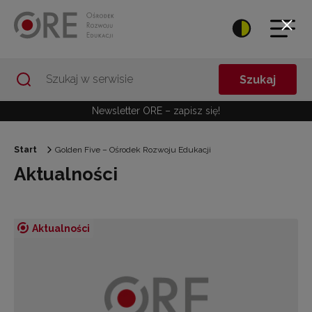
Przejdź do Nawigacji
Przejdź do stopki
Przejdź do treści artykułu
Szukaj
Newsletter ORE – zapisz się!
Start
Golden Five – Ośrodek Rozwoju Edukacji
Aktualności
Aktualności