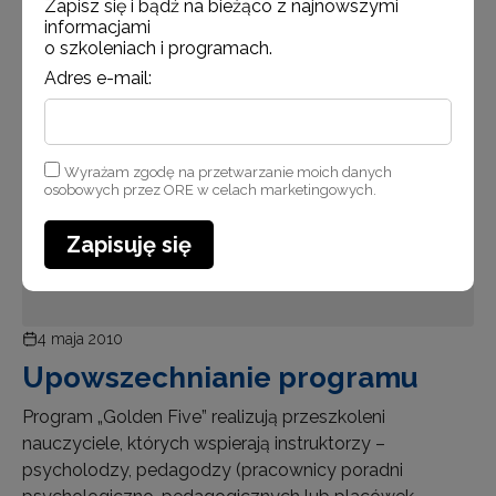
Zapisz się i bądź na bieżąco z najnowszymi
informacjami
o szkoleniach i programach.
Adres e-mail:
Aktualności
Wyrażam zgodę na przetwarzanie moich danych
osobowych przez ORE w celach marketingowych.
Zapisuję się
4 maja 2010
Upowszechnianie programu
Program „Golden Five” realizują przeszkoleni
nauczyciele, których wspierają instruktorzy –
psycholodzy, pedagodzy (pracownicy poradni