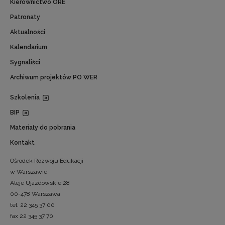
Kierownictwo ORE
Patronaty
Aktualności
Kalendarium
Sygnaliści
Archiwum projektów PO WER
Szkolenia
BIP
Materiały do pobrania
Kontakt
Ośrodek Rozwoju Edukacji
w Warszawie
Aleje Ujazdowskie 28
00-478 Warszawa
tel. 22 345 37 00
fax 22 345 37 70