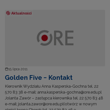
Aktualności
15 lipca 2011
Golden Five − Kontakt
Kierownik Wydziału Anna Kasperska-Gochna tel. 22
570 83 38 e-mail: anna.kasperska-gochna@ore.edu.pl
Jolanta Zawór – zastępca kierownika tel. 22 570 83 48
e-mail: jolanta.zawor@ore.edu.pl(otwórz w nowym
oknie) Iwona Chorek tel. 22 570 83 46 e-