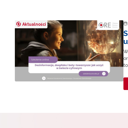
Aktualności
S
u
Ws
or
to