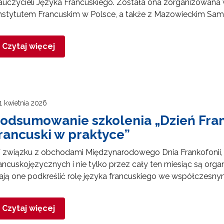
uczycieli Języka Francuskiego. Została ona zorganizowana
 Instytutem Francuskim w Polsce, a także z Mazowieckim 
Czytaj więcej
1 kwietnia 2026
odsumowanie szkolenia „Dzień Frank
rancuski w praktyce”
 związku z obchodami Międzynarodowego Dnia Frankofonii, 
ancuskojęzycznych i nie tylko przez cały ten miesiąc są org
ją one podkreślić rolę języka francuskiego we współczesny
Czytaj więcej