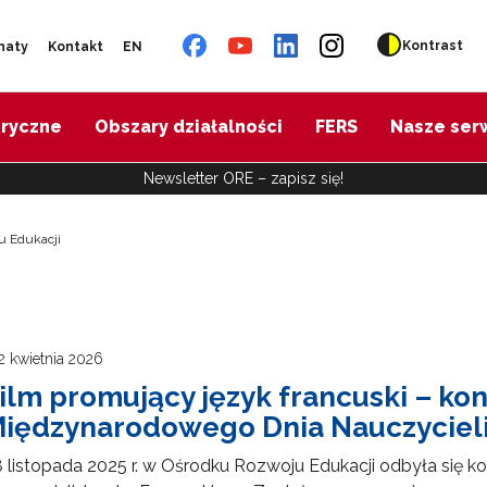
Kontrast
naty
Kontakt
EN
oryczne
Obszary działalności
FERS
Nasze ser
Newsletter ORE – zapisz się!
u Edukacji
2 kwietnia 2026
ilm promujący język francuski – konf
iędzynarodowego Dnia Nauczycieli
 listopada 2025 r. w Ośrodku Rozwoju Edukacji odbyła się k