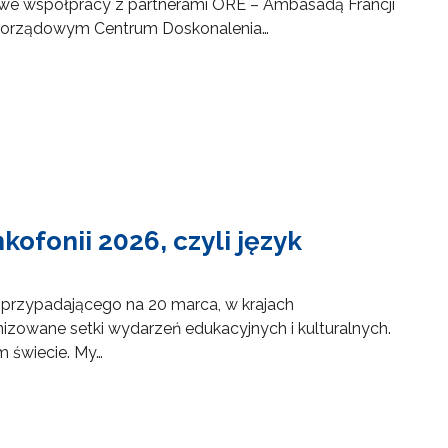
 we współpracy z partnerami ORE – Ambasadą Francji
Samorządowym Centrum Doskonalenia…
ofonii 2026, czyli język
przypadającego na 20 marca, w krajach
anizowane setki wydarzeń edukacyjnych i kulturalnych.
m świecie. My…