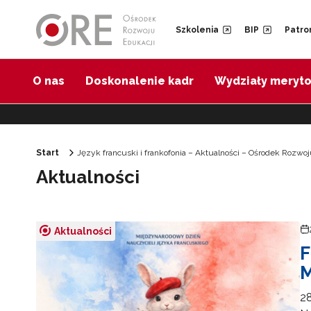
Przejdź do Nawigacji
Przejdź do stopki
Przejdź do treści artykułu
Szkolenia
BIP
Patro
O nas
Doskonalenie kadr
Wydziały meryt
Start
Język francuski i frankofonia – Aktualności – Ośrodek Rozwoj
Aktualności
Aktualności
F
M
28