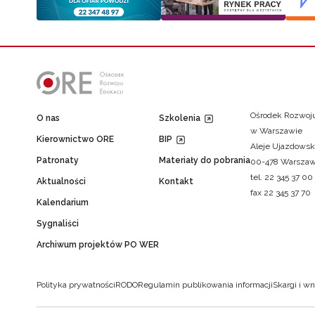
Ośrodek Rozwoju
O nas
Szkolenia
w Warszawie
Kierownictwo ORE
BIP
Aleje Ujazdowsk
Patronaty
Materiały do pobrania
00-478 Warsza
tel. 22 345 37 00
Aktualności
Kontakt
fax 22 345 37 70
Kalendarium
Sygnaliści
Archiwum projektów PO WER
Polityka prywatności
RODO
Regulamin publikowania informacji
Skargi i wn