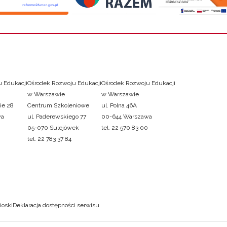
 Edukacji
Ośrodek Rozwoju Edukacji
Ośrodek Rozwoju Edukacji
w Warszawie
w Warszawie
ie 28
Centrum Szkoleniowe
ul. Polna 46A
wa
ul. Paderewskiego 77
00-644 Warszawa
05-070 Sulejówek
tel. 22 570 83 00
tel. 22 783 37 84
ioski
Deklaracja dostępności serwisu