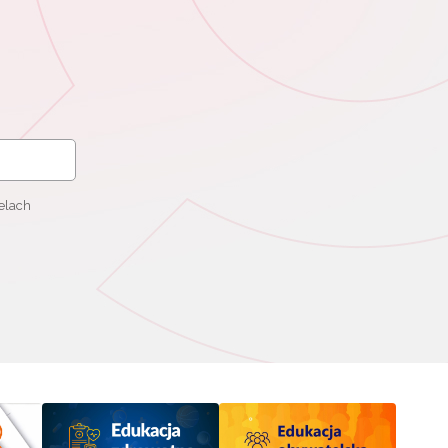
elach