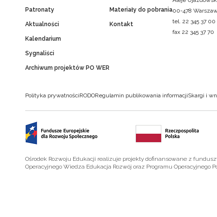
Aleje Ujazdowsk
Patronaty
Materiały do pobrania
00-478 Warsza
tel. 22 345 37 00
Aktualności
Kontakt
fax 22 345 37 70
Kalendarium
Sygnaliści
Archiwum projektów PO WER
Polityka prywatności
RODO
Regulamin publikowania informacji
Skargi i wn
Ośrodek Rozwoju Edukacji realizuje projekty dofinansowane z fundus
Operacyjnego Wiedza Edukacja Rozwój oraz Programu Operacyjnego P