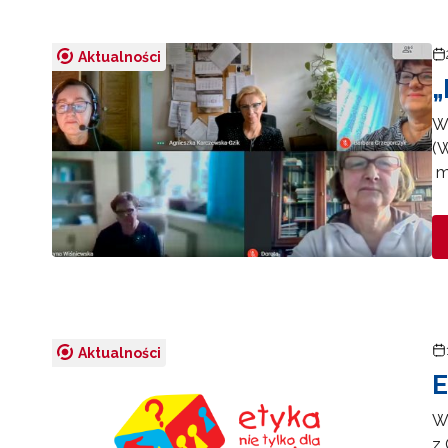
Aktualności
„
W
(
m
N
Zap
Aktualności
o s
E
Adr
W
z 