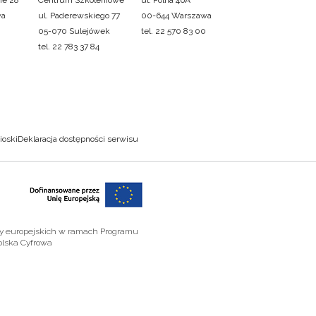
ie 28
Centrum Szkoleniowe
ul. Polna 46A
wa
ul. Paderewskiego 77
00-644 Warszawa
05-070 Sulejówek
tel. 22 570 83 00
tel. 22 783 37 84
ioski
Deklaracja dostępności serwisu
zy europejskich w ramach Programu
olska Cyfrowa