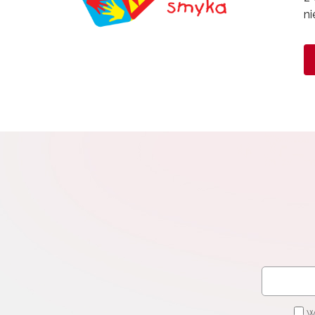
ni
W
cel
W