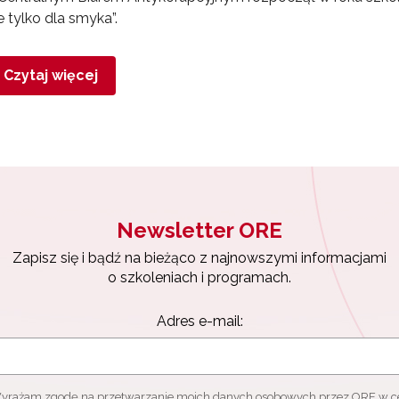
e tylko dla smyka”.
yrażam zgodę na przetwarzanie moich danych osobowych przez ORE w
ach marketingowych.
Czytaj więcej
Zapisuję się
Newsletter ORE
Zapisz się i bądź na bieżąco z najnowszymi informacjami
o szkoleniach i programach.
Adres e-mail:
yrażam zgodę na przetwarzanie moich danych osobowych przez ORE w c