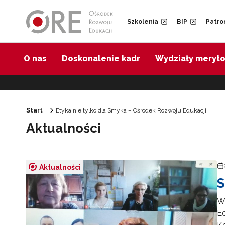
Przejdź do Nawigacji
Przejdź do stopki
Przejdź do treści artykułu
Szkolenia
BIP
Patro
O nas
Doskonalenie kadr
Wydziały meryt
Start
Etyka nie tylko dla Smyka – Ośrodek Rozwoju Edukacji
Aktualności
Aktualności
S
W 
Ed