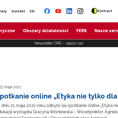
Kontrast
naty
Kontakt
EN
oryczne
Obszary działalności
FERS
Nasze ser
Newsletter ORE – zapisz się!
25 maja 2021
potkanie online „Etyka nie tylko dl
dniu 21 maja 2021 roku odbyło się spotkanie online „Etyka n
ukacji wystąpiła Grażyna Wiśniewska – Wicedyrektor, Agni