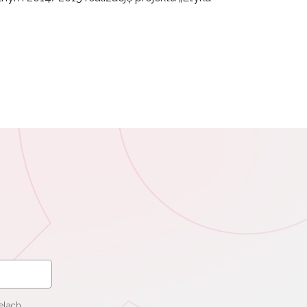
elach