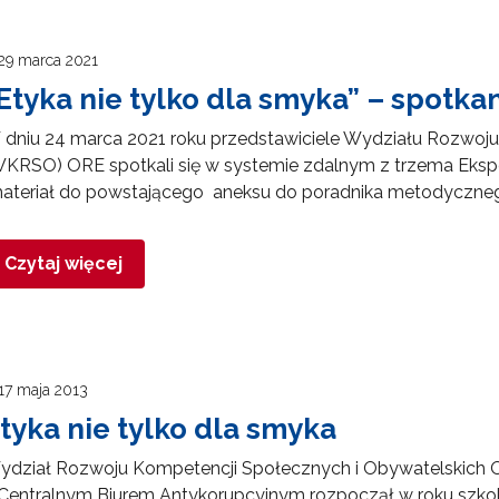
29 marca 2021
Etyka nie tylko dla smyka” – spotka
 dniu 24 marca 2021 roku przedstawiciele Wydziału Rozwoj
WKRSO) ORE spotkali się w systemie zdalnym z trzema Eksp
ateriał do powstającego aneksu do poradnika metodyczneg
Czytaj więcej
ewsletter ORE
isz się i bądź na bieżąco z najnowszymi informacjami
17 maja 2013
zkoleniach i programach.
tyka nie tylko dla smyka
es e-mail:
ydział Rozwoju Kompetencji Społecznych i Obywatelskich 
Centralnym Biurem Antykorupcyjnym rozpoczął w roku szkol