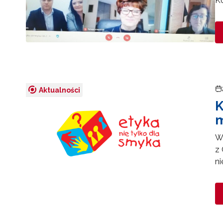
Ko
Aktualności
K
m
W
z 
ni