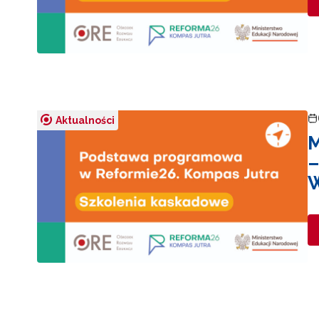
Aktualności
M
–
W