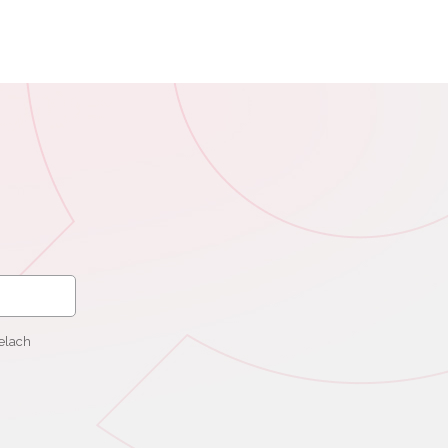
elach