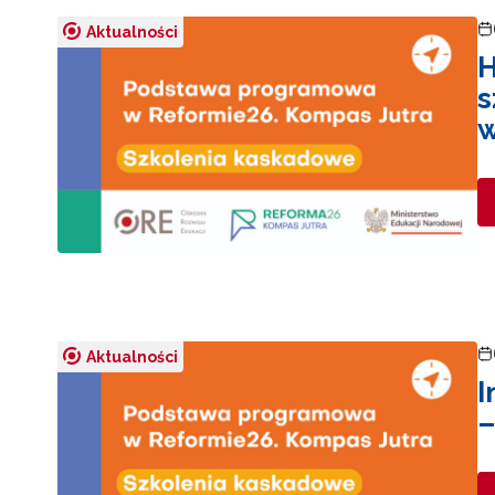
Aktualności
H
s
w
Aktualności
I
–