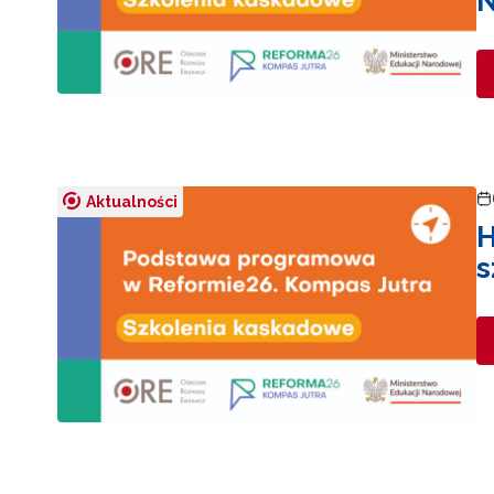
N
Aktualności
H
s