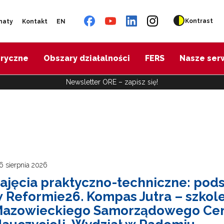
Kontrast
naty
Kontakt
EN
oryczne
Obszary działalności
FERS
Nasze ser
Newsletter ORE – zapisz się!
6 sierpnia 2026
ajęcia praktyczno-techniczne: po
 Reformie26. Kompas Jutra – szko
azowieckiego Samorządowego Cen