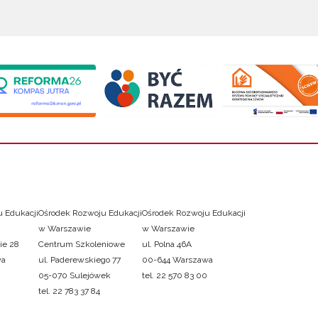
 Edukacji
Ośrodek Rozwoju Edukacji
Ośrodek Rozwoju Edukacji
w Warszawie
w Warszawie
ie 28
Centrum Szkoleniowe
ul. Polna 46A
wa
ul. Paderewskiego 77
00-644 Warszawa
05-070 Sulejówek
tel. 22 570 83 00
tel. 22 783 37 84