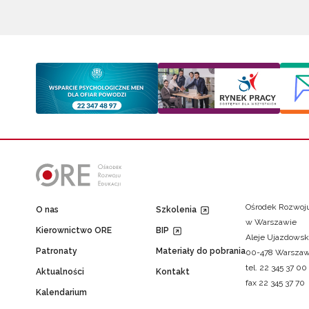
Ośrodek Rozwoju
O nas
Szkolenia
w Warszawie
Kierownictwo ORE
BIP
Aleje Ujazdowsk
Patronaty
Materiały do pobrania
00-478 Warsza
tel. 22 345 37 00
Aktualności
Kontakt
fax 22 345 37 70
Kalendarium