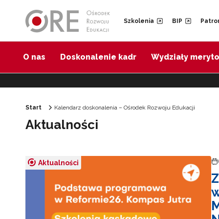
Przejdź do Nawigacji
Przejdź do stopki
Przejdź do treści artykułu
Szkolenia
BIP
Patro
O nas
Doskonalenie kadr
Wydziały meryt
Start
Kalendarz doskonalenia – Ośrodek Rozwoju Edukacji
Aktualności
Aktualności
Z
w
M