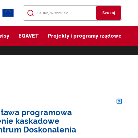
Szukaj
wisy
EQAVET
Projekty i programy rządowe
dstawa programowa
lenie kaskadowe
trum Doskonalenia