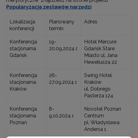
merytoryczne znajdziesz na stronie projektu
Popularyzacja zestawów narzędzi
Lokalizacja
Planowany
Adres
konferencji
termin
Konferencja
19-
Hotel Mercure
stacjonarna
20.09.2024 r.
Gdańsk Stare
Gdańsk
Miasto ul. Jana
Heweliusza 22
Konferencja
26-
Swing Hotel
stacjonarna
27.09.2024 r.
Kraków
Kraków
ul. Dobrego
Pasterza 124
Konferencja
8-
Novotel Poznań
stacjonarna
9.10.2024 r.
Centrum
Poznań
pl. Władysława
Andersa 1