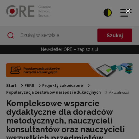
Przejdź do Nawigacji
Przejdź do stopki
Przejdź do treści artykułu
Szukaj
Newsletter ORE – zapisz się!
Start
FERS
Projekty zakończone
Popularyzacja zestawów narzędzi edukacyjnych
Aktualności
Kompleksowe wsparcie
dydaktyczne dla doradców
metodycznych, nauczycieli
konsultantów oraz nauczycieli
wszystkich przedmiotów