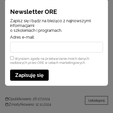
Konferencja
17-
Hotel Ibis Styles
stacjonarna
18.10.2024 r.
Białystok, aleja
Newsletter ORE
Białystok
Józefa
Piłsudskiego 25
Zapisz się i bądź na bieżąco z najnowszymi
informacjami
o szkoleniach i programach.
Konferencja
24-
Arche Hotel
stacjonarna
25.10.2024 r.
Poloneza
Adres e-mail:
Warszawa
ul. Poloneza 97,
Warszawa
Wyrażam zgodę na przetwarzanie moich danych
#FunduszeEuropejskie #FunduszeUE
osobowych przez ORE w celach marketingowych.
Merytoryczna informacja dotycząca form
Zapisuję się
doskonalenia zawodowego
Date: 2024-07-26, filesize: 464 KB
Opublikowano: 26.07.2024
Udostępnij
Zmodyfikowano: 12.11.2024