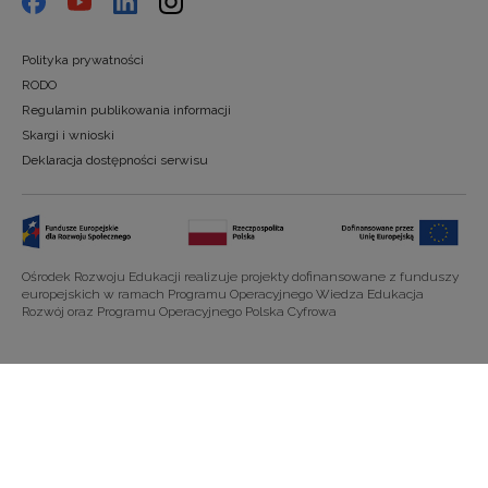
Polityka prywatności
RODO
Regulamin publikowania informacji
Skargi i wnioski
Deklaracja dostępności serwisu
Ośrodek Rozwoju Edukacji realizuje projekty dofinansowane z funduszy
europejskich w ramach Programu Operacyjnego Wiedza Edukacja
Rozwój oraz Programu Operacyjnego Polska Cyfrowa