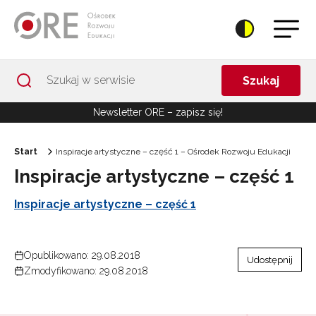
Przejdź do Nawigacji
Przejdź do stopki
Przejdź do treści artykułu
Szukaj
Newsletter ORE – zapisz się!
Start
Inspiracje artystyczne – część 1 – Ośrodek Rozwoju Edukacji
Inspiracje artystyczne – część 1
Inspiracje artystyczne – część 1
Opublikowano: 29.08.2018
Udostępnij
Zmodyfikowano: 29.08.2018