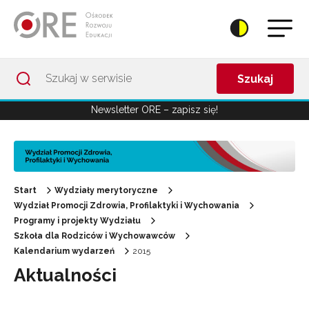
Przejdź do Nawigacji
Przejdź do stopki
Przejdź do treści artykułu
Szukaj
Newsletter ORE – zapisz się!
Start
Wydziały merytoryczne
Wydział Promocji Zdrowia, Profilaktyki i Wychowania
Programy i projekty Wydziału
Szkoła dla Rodziców i Wychowawców
Kalendarium wydarzeń
2015
Aktualności