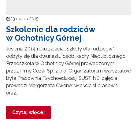
23 marca 2015
Szkolenie dla rodziców
w Ochotnicy Górnej
Jesienią 2014 roku zajęcia „Szkoły dla rodziców”
odbyły się dla dwunastu osób, kadry Niepublicznego
Newsletter ORE
Przedszkola w Ochotnicy Górnej prowadzonym
przez firmę Cezar Sp. z o.o. Organizatorem warsztatów
Zapisz się i bądź na bieżąco z najnowszymi
była Pracownia Psychoedukacji SUSTINE, zajęcia
informacjami
o szkoleniach i programach.
prowadzi Małgorzata Cwener właściciel pracowni
Adres e-mail:
oraz…
Czytaj więcej
Wyrażam zgodę na przetwarzanie moich danych
osobowych przez ORE w celach marketingowych.