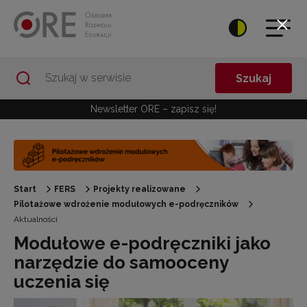
Przejdź do Nawigacji
Przejdź do stopki
Przejdź do treści artykułu
Szukaj
Newsletter ORE – zapisz się!
Start
FERS
Projekty realizowane
Pilotażowe wdrożenie modułowych e-podręczników
Aktualności
Modułowe e-podręczniki jako
narzędzie do samooceny
uczenia się