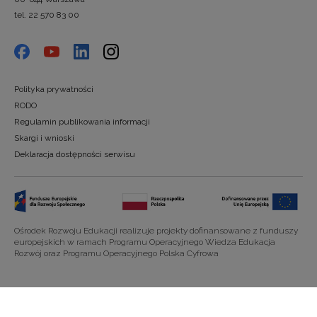
tel. 22 570 83 00
Polityka prywatności
RODO
Regulamin publikowania informacji
Skargi i wnioski
Deklaracja dostępności serwisu
Ośrodek Rozwoju Edukacji realizuje projekty dofinansowane z funduszy
europejskich w ramach Programu Operacyjnego Wiedza Edukacja
Rozwój oraz Programu Operacyjnego Polska Cyfrowa