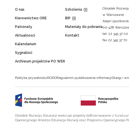
Ośrodek Rozwoju
O nas
Szkolenia
w Warszawie
Kierownictwo ORE
BIP
Aleje Ujazdowsk
Patronaty
Materiały do pobrania
00-478 Warsza
tel. 22 345 37 00
Aktualności
Kontakt
fax 22 345 37 70
Kalendarium
Sygnaliści
Archiwum projektów PO WER
Polityka prywatności
RODO
Regulamin publikowania informacji
Skargi i wn
Ośrodek Rozwoju Edukacji realizuje projekty dofinansowane z fundus
Operacyjnego Wiedza Edukacja Rozwój oraz Programu Operacyjnego P