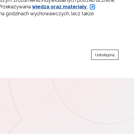
pszym zrozumieniu indywidualnych potrzeb uczniów,
. Przekazywana
wiedza oraz materiały
 na godzinach wychowawczych, lecz także
Udostępnij