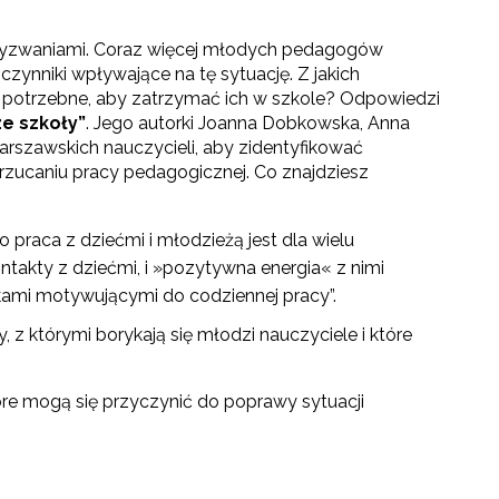
 wyzwaniami. Coraz więcej młodych pedagogów
zynniki wpływające na tę sytuację. Z jakich
 potrzebne, aby zatrzymać ich w szkole? Odpowiedzi
e szkoły”
. Jego autorki Joanna Dobkowska, Anna
arszawskich nauczycieli, aby zidentyfikować
rzucaniu pracy pedagogicznej. Co znajdziesz
 praca z dziećmi i młodzieżą jest dla wielu
takty z dziećmi, i »pozytywna energia« z nimi
kami motywującymi do codziennej pracy”.
z którymi borykają się młodzi nauczyciele i które
re mogą się przyczynić do poprawy sytuacji
towo-językowego (CLIL)"