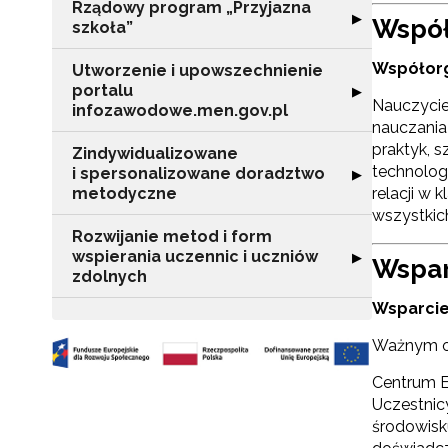
Rządowy program „Przyjazna
Rozwiń sekcję "
▶
Współ
szkoła”
Współorga
Utworzenie i upowszechnienie
portalu
Rozwiń sekcję "
▶
Nauczycie
infozawodowe.men.gov.pl
N
nauczania
praktyk, s
Zindywidualizowane
Zap
technolog
i spersonalizowane doradztwo
Rozwiń sekcję 
▶
o s
relacji w
metodyczne
Adr
wszystkic
Rozwijanie metod i form
wspierania uczennic i uczniów
Rozwiń sekcję "
▶
Wsparc
zdolnych
W
cel
Wsparcie
Ważnym ob
Centrum E
Uczestnic
środowisk