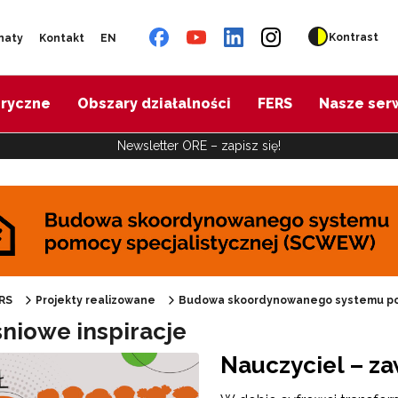
Kontrast
naty
Kontakt
EN
oryczne
Obszary działalności
FERS
Nasze ser
Newsletter ORE – zapisz się!
udowa skoordynowanego systemu pomocy specjalistycznej (SCWEW)"
RS
Projekty realizowane
Budowa skoordynowanego systemu po
niowe inspiracje
Nauczyciel – za