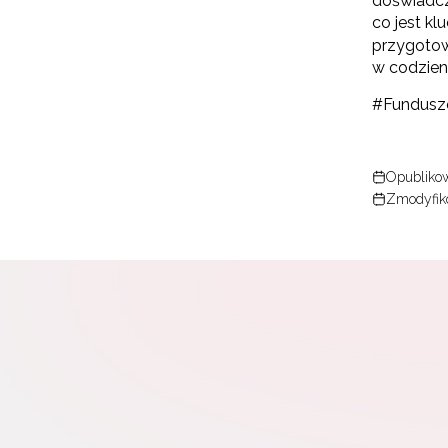
doświadcz
co jest k
przygotow
w codzien
#Fundusz
Opublikow
Zmodyfiko