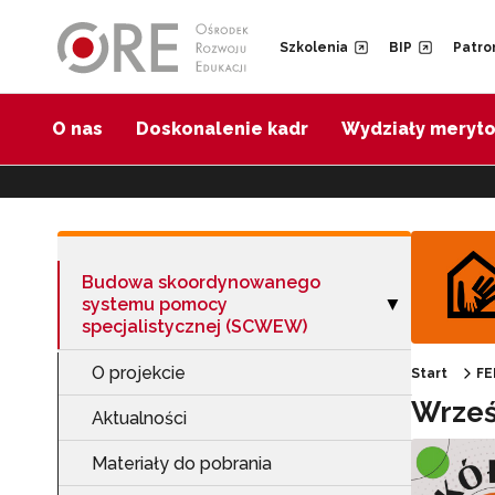
Przejdź do Nawigacji
Przejdź do stopki
Przejdź do treści artykułu
Szkolenia
BIP
Patro
O nas
Doskonalenie kadr
Wydziały meryt
Budowa skoordynowanego
systemu pomocy
Zwiń sekcję "B
▶
specjalistycznej (SCWEW)
O projekcie
Start
FE
Wrześ
Aktualności
Materiały do pobrania