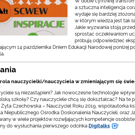
W dobie cyfrowej transforma
a sztuczna inteligencja cor
wydaje się bardziej złożona
w którym wiedza jest tak ł
Jakie wyzwania stoją prz
sprostać oczekiwaniom ucz
próbują odpowiedzieć ekspe
ającym 14 października Dniem Edukacji Narodowej poniżej po
Konkurs grantowy edycja V"
a.
Konkurs grantowy edycja IV"
ania
Konkurs grantowy edycja III"
 rola nauczycielki/nauczyciela w zmieniającym się świe
Konkurs grantowy edycja II"
yciele są niezastąpieni? Jak nowoczesne technologie wpły
olską szkołę? Czy nauczyciele chcą się dokształcać? Na te p
Konkurs grantowy edycja I"
: Zyta Czechowska – Nauczyciel Roku 2019, współautorka książ
ka Niepublicznego Ośrodka Doskonalenia Nauczycieli, oraz Jar
any w wiele projektów rozwijających kompetencje osobiste i
y do wysłuchania pierwszego odcinka
Digitalks
!
Cyfrowy rozwój oświaty w ZJST"