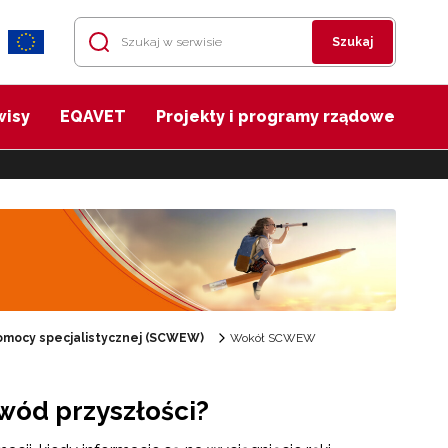
Szukaj
wisy
EQAVET
Projekty i programy rządowe
mocy specjalistycznej (SCWEW)
Wokół SCWEW
wód przyszłości?