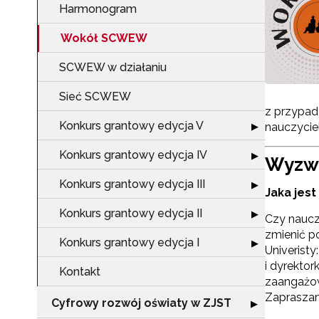
Harmonogram
Wokół SCWEW
SCWEW w działaniu
Sieć SCWEW
z przypad
Konkurs grantowy edycja V
Rozwiń sekcję "
▶
nauczyciel
Konkurs grantowy edycja IV
Rozwiń sekcję "
▶
Wyzw
Konkurs grantowy edycja III
Rozwiń sekcję "
▶
Jaka jest
Konkurs grantowy edycja II
Rozwiń sekcję "
▶
Czy naucz
zmienić p
Konkurs grantowy edycja I
Rozwiń sekcję "
▶
Univeristy
i dyrektor
Kontakt
zaangażow
Zapraszam
Cyfrowy rozwój oświaty w ZJST
Rozwiń sekcję "
▶