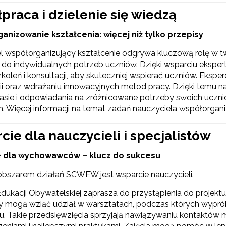
Rządowy program „Przyjazna szkoła”"
praca i dzielenie się wiedzą
nizowanie kształcenia: więcej niż tylko przepisy
Utworzenie i upowszechnienie portalu infozawodowe.men.gov.pl"
l współorganizujący kształcenie odgrywa kluczową rolę w tw
ewsletter ORE
 do indywidualnych potrzeb uczniów. Dzięki wsparciu eks
zkoleń i konsultacji, aby skuteczniej wspierać uczniów. Eksp
isz się i bądź na bieżąco z najnowszymi informacjami
ii oraz wdrażaniu innowacyjnych metod pracy. Dzięki temu n
"Zindywidualizowane i spersonalizowane doradztwo metodyczne"
zkoleniach i programach.
 klasie i odpowiadania na zróżnicowane potrzeby swoich uczn
es e-mail:
h. Więcej informacji na temat zadań nauczyciela współorgani
Rozwijanie metod i form wspierania uczennic i uczniów zdolnych"
ie dla nauczycieli i specjalistów
yrażam zgodę na przetwarzanie moich danych osobowych przez ORE w
ach marketingowych.
 dla wychowawców – klucz do sukcesu
szarem działań SCWEW jest wsparcie nauczycieli.
Zapisuję się
dukacji Obywatelskiej zaprasza do przystąpienia do projek
y mogą wziąć udział w warsztatach, podczas których wy
u. Takie przedsięwzięcia sprzyjają nawiązywaniu kontaktów m