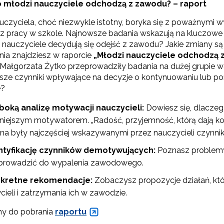
 młodzi nauczyciele odchodzą z zawodu? – raport
E-materiały wspierające kształcenie kompetencji zawodowych"
czyciela, choć niezwykle istotny, boryka się z poważnymi
 z pracy w szkole. Najnowsze badania wskazują na kluczowe c
auczyciele decydują się odejść z zawodu? Jakie zmiany są
nia znajdziesz w raporcie
„Młodzi nauczyciele odchodzą z
Odbiór zaawansowanych technologicznie e-materiałów i gier"
i Małgorzata Żytko przeprowadziły badania na dużej grupie w
jsze czynniki wpływające na decyzje o kontynuowaniu lub po
e?
Opracowanie i przetestowanie modelu branżowej szkoły ćwiczeń (BSĆ)"
boką analizę motywacji nauczycieli:
Dowiesz się, dlaczego
niejszym motywatorem. „Radość, przyjemność, którą dają kon
na były najczęściej wskazywanymi przez nauczycieli czynni
"Pilotażowe wdrożenie modułowych e-podręczników"
ntyfikację czynników demotywujących:
Poznasz problemy, 
prowadzić do wypalenia zawodowego.
kretne rekomendacje:
Zobaczysz propozycje działań, któ
"Rozwój kompetencji dydaktycznych zintegrowanego kształcenia przedmio
cieli i zatrzymania ich w zawodzie.
y do pobrania
raportu