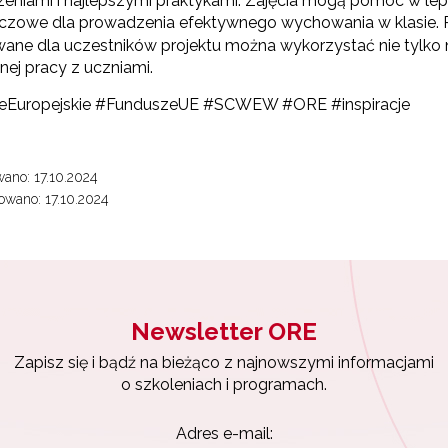
eniami i najlepszymi praktykami. Zajęcia mogą pomóc w le
luczowe dla prowadzenia efektywnego wychowania w klasie
ane dla uczestników projektu można wykorzystać nie tylko
nej pracy z uczniami.
eEuropejskie #FunduszeUE #SCWEW #ORE #inspiracje
ano: 17.10.2024
wano: 17.10.2024
Newsletter ORE
Zapisz się i bądź na bieżąco z najnowszymi informacjami
o szkoleniach i programach.
Adres e-mail: