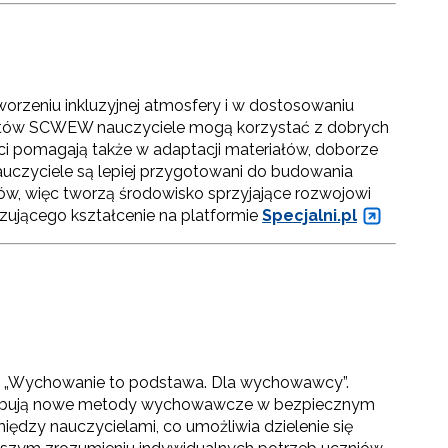
orzeniu inkluzyjnej atmosfery i w dostosowaniu
pertów SCWEW nauczyciele mogą korzystać z dobrych
erci pomagają także w adaptacji materiałów, doborze
auczyciele są lepiej przygotowani do budowania
iów, więc tworzą środowisko sprzyjające rozwojowi
zującego kształcenie na platformie
Specjalni.pl
tu „Wychowanie to podstawa. Dla wychowawcy”.
próbują nowe metody wychowawcze w bezpiecznym
iędzy nauczycielami, co umożliwia dzielenie się