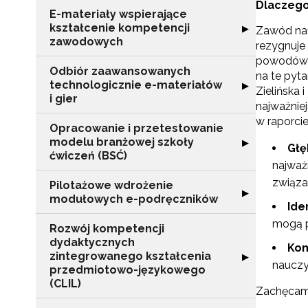
Dlaczego
E-materiały wspierające
kształcenie kompetencji
Rozwiń sekcję "
▶
Zawód nau
zawodowych
rezygnuje
powodów n
Odbiór zaawansowanych
na te pyta
technologicznie e-materiałów
Rozwiń sekcję "
▶
Zielińska 
i gier
najważnie
w raporci
Opracowanie i przetestowanie
modelu branżowej szkoły
Rozwiń sekcję "
▶
Głę
ćwiczeń (BSĆ)
najważ
związa
Pilotażowe wdrożenie
Rozwiń sekcję 
▶
modułowych e-podręczników
Ide
mogą 
Rozwój kompetencji
dydaktycznych
Kon
zintegrowanego kształcenia
Rozwiń sekcję 
▶
nauczy
przedmiotowo-językowego
(CLIL)
Zachęcam