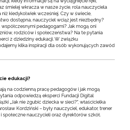
cji, kiedy informacje są na wyciągnięcie ręki,
az śmielej wkracza w nasze życie, rola nauczyciela
 niż kiedykolwiek wcześniej. Czy w świecie,
atwo dostępna, nauczyciel wciąż jest niezbędny?
ed współczesnymi pedagogami? Jak mogą oni
niów, rodziców i społeczeństwa? Na te pytania
rci z dziedziny edukacji. W związku
dajemy kilka inspiracji dla osób wykonujących zawód
cie edukacji?
wają na codzienną pracę pedagogów i jak mogą
ytania odpowiedzą eksperci Fundacji Digital
ki „Jak nie zgubić dziecka w sieci?”, właścicielka
osław Kordziński – były nauczyciel, edukator, trener
 społeczne nauczycieli oraz dyrektorów szkół.