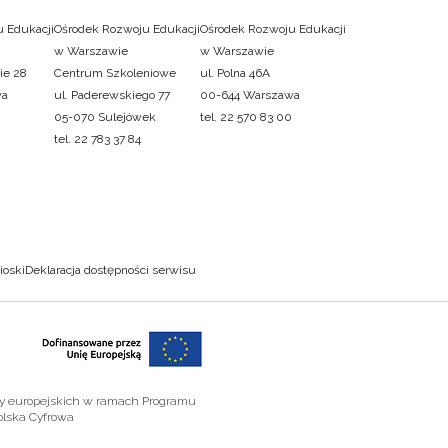
 Edukacji
Ośrodek Rozwoju Edukacji
Ośrodek Rozwoju Edukacji
w Warszawie
w Warszawie
ie 28
Centrum Szkoleniowe
ul. Polna 46A
wa
ul. Paderewskiego 77
00-644 Warszawa
05-070 Sulejówek
tel. 22 570 83 00
tel. 22 783 37 84
ioski
Deklaracja dostępności serwisu
zy europejskich w ramach Programu
olska Cyfrowa