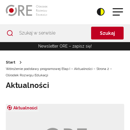
Przejdź do Nawigacji
Przejdź do stopki
Przejdź do treści artykułu
Szukaj
Newsletter ORE – zapisz się!
Start
Wdrożenie podstawy programowej Etap I – Aktualności – Strona 2 –
Ośrodek Rozwoju Edukacji
Aktualności
Aktualności