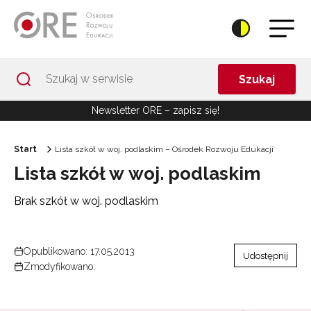
Przejdź do Nawigacji
Przejdź do stopki
Przejdź do treści artykułu
Szukaj
Newsletter ORE – zapisz się!
Start
Lista szkół w woj. podlaskim – Ośrodek Rozwoju Edukacji
Lista szkół w woj. podlaskim
Brak szkół w woj. podlaskim
Opublikowano: 17.05.2013
Udostępnij
Zmodyfikowano: