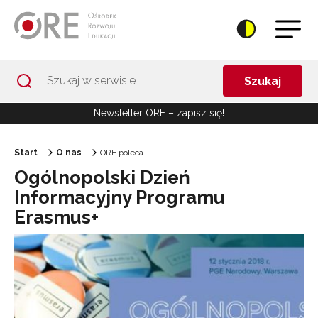
Przejdź do Nawigacji
Przejdź do stopki
Przejdź do treści artykułu
Szukaj
Newsletter ORE – zapisz się!
Start
O nas
ORE poleca
Ogólnopolski Dzień
Informacyjny Programu
Erasmus+