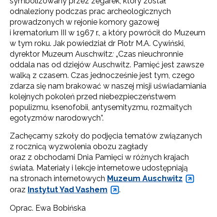
symbolizowany przez zegarek, który został
odnaleziony podczas prac archeologicznych
prowadzonych w rejonie komory gazowej
i krematorium III w 1967 r., a który powrócił do Muzeum
w tym roku. Jak powiedział dr Piotr M.A. Cywiński,
dyrektor Muzeum Auschwitz
:
„Czas nieuchronnie
oddala nas od dziejów Auschwitz. Pamięć jest zawsze
walką z czasem. Czas jednocześnie jest tym, czego
zdarza się nam brakować w naszej misji uświadamiania
kolejnych pokoleń przed niebezpieczeństwem
populizmu, ksenofobii, antysemityzmu, rozmaitych
egotyzmów narodowych”.
Zachęcamy szkoły do podjęcia tematów związanych
z rocznicą wyzwolenia obozu zagłady
oraz z obchodami Dnia Pamięci w różnych krajach
świata. Materiały i lekcje internetowe udostępniają
na stronach internetowych
Muzeum Auschwitz
oraz
Instytut Yad Vashem
.
Oprac. Ewa Bobińska