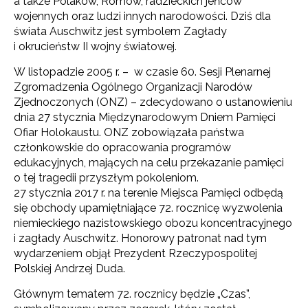
a także Polaków, Romów, radzieckich jeńców
wojennych oraz ludzi innych narodowości. Dziś dla
świata Auschwitz jest symbolem Zagłady
i okrucieństw II wojny światowej.
W listopadzie 2005 r. – w czasie 60. Sesji Plenarnej
Zgromadzenia Ogólnego Organizacji Narodów
Zjednoczonych (ONZ) – zdecydowano o ustanowieniu
dnia 27 stycznia Międzynarodowym Dniem Pamięci
Ofiar Holokaustu. ONZ zobowiązała państwa
członkowskie do opracowania programów
edukacyjnych, mających na celu przekazanie pamięci
o tej tragedii przyszłym pokoleniom.
27 stycznia 2017 r. na terenie Miejsca Pamięci odbędą
się obchody upamiętniające 72. rocznicę wyzwolenia
niemieckiego nazistowskiego obozu koncentracyjnego
i zagłady Auschwitz. Honorowy patronat nad tym
wydarzeniem objął Prezydent Rzeczypospolitej
Polskiej Andrzej Duda.
Głównym tematem 72. rocznicy będzie „Czas”,