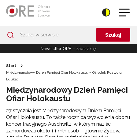
Przejdź do Nawigacji
Przejdź do stopki
Przejdź do treści artykułu
Szukaj
Newsletter ORE – zapisz się!
Start
Międzynarodowy Dzień Pamięci Ofiar Holokaustu – Ośrodek Rozwoju
Edukacji
Międzynarodowy Dzień Pamięci
Ofiar Holokaustu
27 stycznia jest Międzynarodowym Dniem Pamięci
Ofiar Holokaustu. To także rocznica wyzwolenia obozu
koncentracyjnego Auschwitz, w którym naziści
zamordowali około 1,1 mln osób − głównie Żydów,