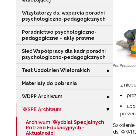
Wizytatorzy ds. wsparcia poradni
psychologiczno-pedagogicznych
Poradnictwo psychologiczno-
pedagogiczne – akty prawne
Sieć Współpracy dla kadr poradni
psychologiczno-pedagogicznych
Fot. Fotolia.c
Test Uzdolnień Wielorakich
Rozwiń sekcję "
▶
Materiały do pobrania
z niep
pre
WDPP Archiwum
Rozwiń sekcję
▶
upo
WSPE Archiwum
Zwiń sekcję "
▶
prezen
Archiwum: Wydział Specjalnych
Szkolenie 
Potrzeb Edukacyjnych -
ds. WWRD 
Aktualności