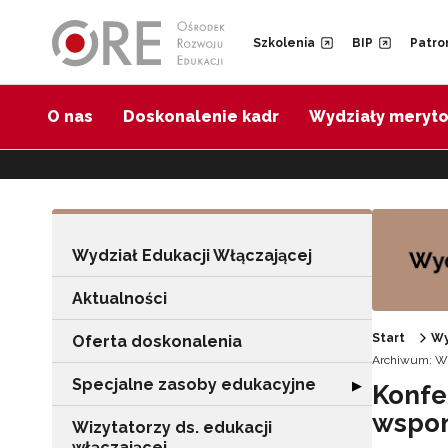
Przejdź do Nawigacji
Przejdź do stopki
Przejdź do treści artykułu
Szkolenia
BIP
Patro
O nas
Doskonalenie kadr
Wydziały meryt
Wydział Edukacji Włączającej
Aktualności
Start
Wy
Oferta doskonalenia
Archiwum: Wy
Specjalne zasoby edukacyjne
Rozwiń sekcję "
▶
Konfe
wspom
Wizytatorzy ds. edukacji
włączającej