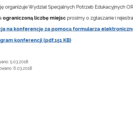
ję organizuje Wydział Specjalnych Potrzeb Edukacyjnych OR
na
ograniczoną liczbę miejsc
prosimy o zgłaszanie i rejestr
cja na konferencję za pomocą formularza elektroniczn
ram konferencji (pdf.151 KB)
ano: 5.03.2018
owano: 6.03.2018
ewsletter ORE
isz się i bądź na bieżąco z najnowszymi informacjami
"Uczeń zdolny - archiwum"
zkoleniach i programach.
es e-mail:
"Bank Dobrych Praktyk"
yrażam zgodę na przetwarzanie moich danych osobowych przez ORE w
ach marketingowych.