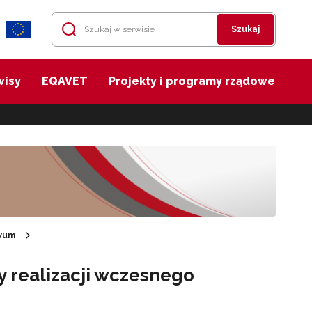
Szukaj
wisy
EQAVET
Projekty i programy rządowe
wum
y realizacji wczesnego