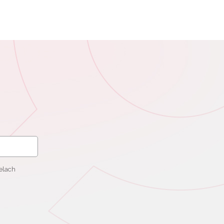
elach