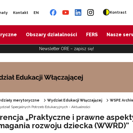
Kontrast
naty
Kontakt
EN
oryczne
Obszary działalności
FERS
Nasze ser
Newsletter ORE – zapisz się!
działy merytoryczne
Wydział Edukacji Włączającej
WSPE Archi
dział Specjalnych Potrzeb Edukacyjnych - Aktualności
Specjalne zasoby edukacyjne"
rencja „Praktyczne i prawne aspekt
agania rozwoju dziecka (WWRD)”