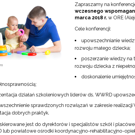
Zapraszamy na konferencję
wczesnego wspomagani
marca 2018 r.
w ORE (Alej
Cele konferencji:
upowszechnianie wiedz
rozwoju małego dziecka;
poszerzanie wiedzy na
om
rozwoju dziecka z niepełno
Test Uzdolnień Wielorakich"
doskonalenie umiejętno
ełnosprawnością;
zentacja działań szkoleniowych liderów ds. WWRD upowsze
 "WDPP Archiwum"
wszechnienie sprawdzonych rozwiązań w zakresie realizacj
WSPE Archiwum"
tacja dobrych praktyk.
skierowane jest do dyrektorów i specjalistów szkół i placów
lub powiatowe ośrodki koordynacyjno-rehabilitacyjno-opiek