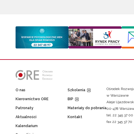
Ośrodek Rozwoju
O nas
Szkolenia
w Warszawie
Kierownictwo ORE
BIP
Aleje Ujazdowsk
Patronaty
Materiały do pobrania
00-478 Warsza
tel. 22 345 37 00
Aktualności
Kontakt
fax 22 345 37 70
Kalendarium