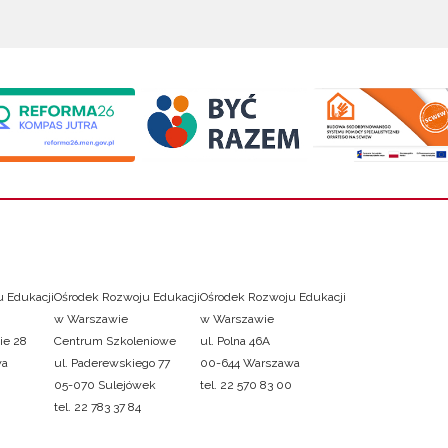
 Edukacji
Ośrodek Rozwoju Edukacji
Ośrodek Rozwoju Edukacji
w Warszawie
w Warszawie
ie 28
Centrum Szkoleniowe
ul. Polna 46A
wa
ul. Paderewskiego 77
00-644 Warszawa
05-070 Sulejówek
tel. 22 570 83 00
tel. 22 783 37 84