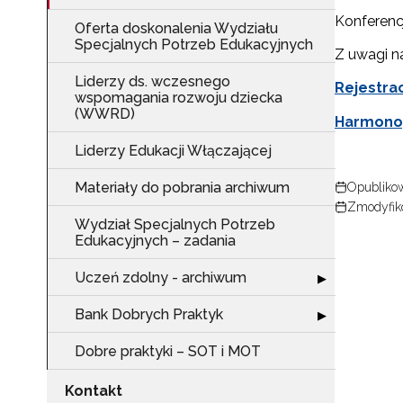
Konferenc
Oferta doskonalenia Wydziału
Specjalnych Potrzeb Edukacyjnych
Z uwagi 
Liderzy ds. wczesnego
Rejestra
wspomagania rozwoju dziecka
(WWRD)
Harmonog
Liderzy Edukacji Włączającej
Materiały do pobrania archiwum
Opublikow
Zmodyfik
Wydział Specjalnych Potrzeb
N
Edukacyjnych – zadania
Zap
Uczeń zdolny - archiwum
Rozwiń sekcję 
o s
▶
Adr
Bank Dobrych Praktyk
Rozwiń sekcję 
▶
Dobre praktyki – SOT i MOT
W
Kontakt
cel