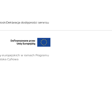
ioski
Deklaracja dostępności serwisu
zy europejskich w ramach Programu
olska Cyfrowa