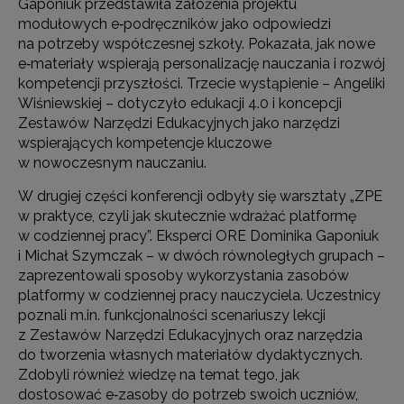
Gaponiuk przedstawiła założenia projektu
modułowych e‑podręczników jako odpowiedzi
na potrzeby współczesnej szkoły. Pokazała, jak nowe
e‑materiały wspierają personalizację nauczania i rozwój
kompetencji przyszłości. Trzecie wystąpienie – Angeliki
Wiśniewskiej – dotyczyło edukacji 4.0 i koncepcji
Zestawów Narzędzi Edukacyjnych jako narzędzi
wspierających kompetencje kluczowe
w nowoczesnym nauczaniu.
W drugiej części konferencji odbyły się warsztaty „ZPE
w praktyce, czyli jak skutecznie wdrażać platformę
w codziennej pracy”. Eksperci ORE Dominika Gaponiuk
i Michał Szymczak – w dwóch równoległych grupach –
zaprezentowali sposoby wykorzystania zasobów
platformy w codziennej pracy nauczyciela. Uczestnicy
poznali m.in. funkcjonalności scenariuszy lekcji
z Zestawów Narzędzi Edukacyjnych oraz narzędzia
do tworzenia własnych materiałów dydaktycznych.
Zdobyli również wiedzę na temat tego, jak
dostosować e‑zasoby do potrzeb swoich uczniów,