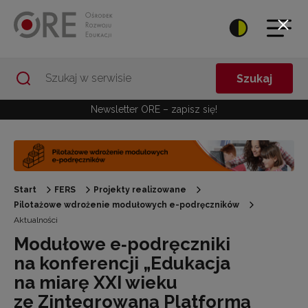
Przejdź do Nawigacji
Przejdź do stopki
Przejdź do treści artykułu
Szukaj
Newsletter ORE – zapisz się!
Start
FERS
Projekty realizowane
Pilotażowe wdrożenie modułowych e-podręczników
Aktualności
Modułowe e‑podręczniki
na konferencji „Edukacja
na miarę XXI wieku
ze Zintegrowaną Platformą