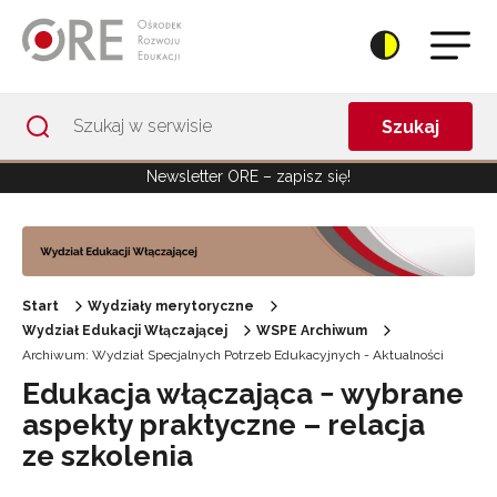
Przejdź do Nawigacji
Przejdź do stopki
Przejdź do treści artykułu
Szukaj
Newsletter ORE – zapisz się!
Start
Wydziały merytoryczne
Wydział Edukacji Włączającej
WSPE Archiwum
Archiwum: Wydział Specjalnych Potrzeb Edukacyjnych - Aktualności
Edukacja włączająca − wybrane
aspekty praktyczne – relacja
ze szkolenia