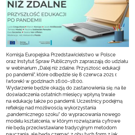
Komisja Europejska Przedstawicielstwo w Polsce
oraz Instytut Spraw Publicznych zapraszają do udziału
w webinarium „Dalej niż zdalne. Przyszłość edukacji
po pandemii”, które odbędzie się 8 czerwca 2021 r.
(wtorek) w godzinach 16:00−18:00.
Wydarzenie będzie okazją do zastanowienia się, na ile
doświadczenia ostatnich miesięcy wpłyną trwale
na edukację także po pandemii. Uczestnicy podejmą
refleksję nad możliwością wykorzystania
„pandemicznego szoku” do wypracowania nowego
modelu kształcenia, w którym rozwiązania cyfrowe
nie będą przeciwstawiane tradycyjnym metodom
nauczania, ale będą czerpać z obu tych form z jak