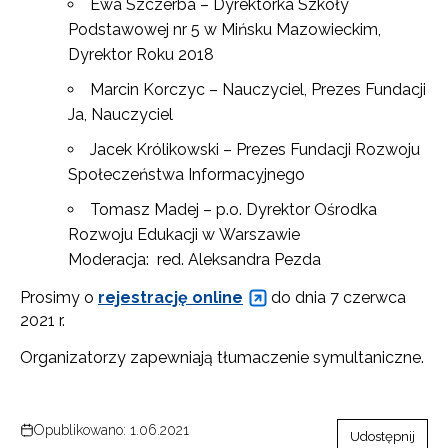
Ewa Szczerba – Dyrektorka Szkoły
Podstawowej nr 5 w Mińsku Mazowieckim,
Dyrektor Roku 2018
Marcin Korczyc – Nauczyciel, Prezes Fundacji
Ja, Nauczyciel
Jacek Królikowski – Prezes Fundacji Rozwoju
Społeczeństwa Informacyjnego
Tomasz Madej – p.o. Dyrektor Ośrodka
Rozwoju Edukacji w Warszawie
Moderacja: red. Aleksandra Pezda
Newsletter ORE
Prosimy o
rejestrację online
do dnia 7 czerwca
Zapisz się i bądź na bieżąco z najnowszymi
2021 r.
informacjami
Organizatorzy zapewniają tłumaczenie symultaniczne.
o szkoleniach i programach.
Adres e-mail:
Opublikowano: 1.06.2021
Udostępnij