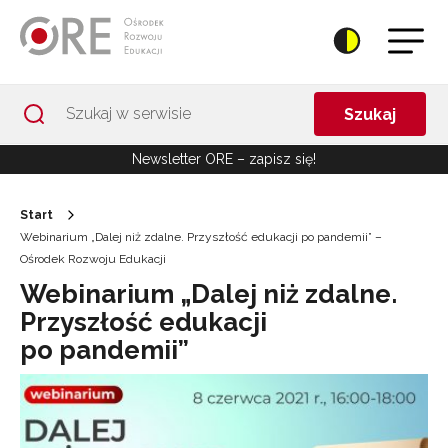
Przejdź do Nawigacji
Przejdź do stopki
Przejdź do treści artykułu
Szukaj
Newsletter ORE – zapisz się!
Start
Webinarium „Dalej niż zdalne. Przyszłość edukacji po pandemii” –
Ośrodek Rozwoju Edukacji
Webinarium „Dalej niż zdalne.
Przyszłość edukacji
po pandemii”