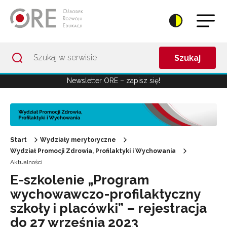
Przejdź do Nawigacji
Przejdź do stopki
Przejdź do treści artykułu
Szukaj
Newsletter ORE – zapisz się!
Start
Wydziały merytoryczne
Wydział Promocji Zdrowia, Profilaktyki i Wychowania
Aktualności
E-szkolenie „Program
wychowawczo-profilaktyczny
szkoły i placówki” – rejestracja
do 27 września 2023