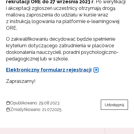
rekrutacji ORE do 27 września 2023 r
. Po weryfikacji
i akceptacji zgłoszeń uczestnicy otrzymają drogą
mailową zaproszenia do udziału w kursie wraz
z instrukcją logowania na platformie e-learningowej
ORE.
O zakwalifikowaniu decydować będzie spełnienie
kryterium dotyczącego zatrudnienia w placówce
doskonalenia nauczycieli, poradni psychologiczno-
pedagogicznej lub w szkole.
Elektroniczny formularz rejestracji
Newsletter ORE
Zapraszamy!
Zapisz się i bądź na bieżąco z najnowszymi
informacjami
o szkoleniach i programach.
Opublikowano: 29.08.2023
Adres e-mail:
Udostępnij
Zmodyfikowano: 21.07.2025
Wyrażam zgodę na przetwarzanie moich danych