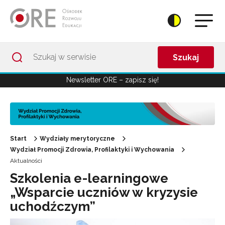
Przejdź do Nawigacji
Przejdź do stopki
Przejdź do treści artykułu
Szukaj
Newsletter ORE – zapisz się!
Start
Wydziały merytoryczne
Wydział Promocji Zdrowia, Profilaktyki i Wychowania
Aktualności
Szkolenia e-learningowe
„Wsparcie uczniów w kryzysie
uchodźczym”