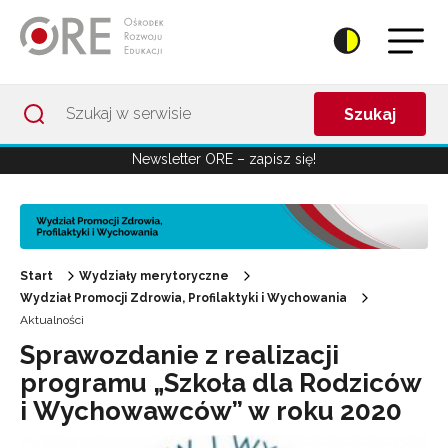
Przejdź do Nawigacji
Przejdź do stopki
Przejdź do treści artykułu
Szukaj
Newsletter ORE – zapisz się!
Start
Wydziały merytoryczne
Wydział Promocji Zdrowia, Profilaktyki i Wychowania
Aktualności
Sprawozdanie z realizacji
programu „Szkoła dla Rodziców
i Wychowawców” w roku 2020