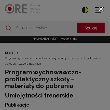
Przejdź do Nawigacji
Przejdź do stopki
Przejdź do treści artykułu
Szukaj
Newsletter ORE – zapisz się!
Start
Program wychowawczo-profilaktyczny szkoły − materiały do pobrania –
Ośrodek Rozwoju Edukacji
Program wychowawczo-
profilaktyczny szkoły −
materiały do pobrania
Umiejętności trenerskie
Publikacje