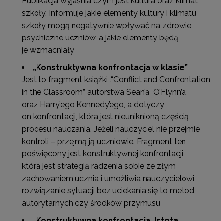
Publikacja wyjaśnia czym jest kultura oraz klimat
szkoły. Informuje jakie elementy kultury i klimatu
szkoły mogą negatywnie wpływać na zdrowie
psychiczne uczniów, a jakie elementy będą
je wzmacniały.
„Konstruktywna konfrontacja w klasie”
Jest to fragment książki „“Conflict and Confrontation
in the Classroom” autorstwa Sean’a O’Flynn’a
oraz Harry’ego Kennedy’ego, a dotyczy
on konfrontacji, która jest nieuniknioną częścią
procesu nauczania. Jeżeli nauczyciel nie przejmie
kontroli – przejmą ją uczniowie. Fragment ten
poświęcony jest konstruktywnej konfrontacji,
która jest strategią radzenia sobie ze złym
zachowaniem ucznia i umożliwia nauczycielowi
rozwiązanie sytuacji bez uciekania się to metod
autorytarnych czy środków przymusu
„Konstruktywna konfrontacja. Istota,