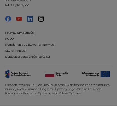
tel. 22 570 83 00
Polityka prywatności
RODO
Regulamin publikowania informacji
Skargi i wnioski
Deklaracja dostępności serwisu
Ośrodek Rozwoju Edukacji realizuje projekty dofinansowane z funduszy
europejskich w ramach Programu Operacyjnego Wiedza Edukacja
Rozwój oraz Programu Operacyjnego Polska Cyfrowa