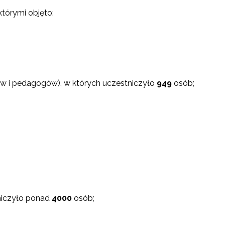
którymi objęto:
ów i pedagogów), w których uczestniczyło
949
osób;
iczyło ponad
4000
osób;