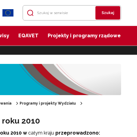
Szukaj
wisy
EQAVET
Projekty i programy rządowe
owania
Programy i projekty Wydziału
 roku 2010
roku 2010 w
całym kraju
przeprowadzono: