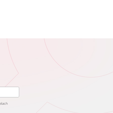
elach