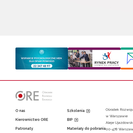
Ośrodek Rozwoju
O nas
Szkolenia
w Warszawie
Kierownictwo ORE
BIP
Aleje Ujazdowsk
Patronaty
Materiały do pobrania
00-478 Warsza