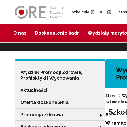
Przejdź do Nawigacji
Przejdź do stopki
Przejdź do treści artykułu
Szkolenia
BIP
Patro
O nas
Doskonalenie kadr
Wydziały meryt
Wydział Promocji Zdrowia,
Profilaktyki i Wychowania
Aktualności
Start
Wy
Oferta doskonalenia
Szkoła dla
„Szko
Promocja Zdrowia
Rozwiń sekcję 
▶
W ramach
Edukacja zdrowotna
Rozwiń sekcję "