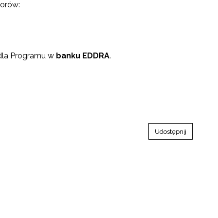
torów:
 dla Programu w
banku EDDRA
.
Udostępnij