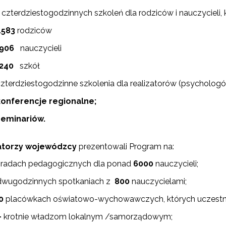
czterdziestogodzinnych
szkoleń dla rodziców i nauczycieli, 
"Rekomendowane programy profilaktyczne"
1583
rodziców
906
nauczycieli
ogramy i projekty Wydziału"
240
szkół
"Być razem"
zterdziestogodzinne szkolenia dla realizatorów (psycholog
konferencje regionalne;
zkoła dla Rodziców i Wychowawców"
seminariów.
torzy wojewódzcy
prezentowali Program na:
radach pedagogicznych dla ponad
6000
nauczycieli;
Warto wiedzieć"
wugodzinnych spotkaniach z
800
nauczycielami;
0
placówkach oświatowo-wychowawczych, których uczestn
–
krotnie władzom lokalnym /samorządowym;