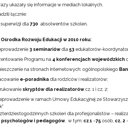
razy ukazały się informacje w mediach lokalnych.
zili łącznie:
superwizji dla
730
absolwentów szkoleń.
 Ośrodka Rozwoju Edukacji w 2010 roku:
eprowadzenie
3 seminariów
dla
53
edukatorów-koordynato
alendarium wydarzeń"
zentowanie Programu na
4
konferencjach wojewódzkich
d
ieszczenie na stronach internetowych: ogólnopolskiego
Ban
acowanie
e-poradnika
dla rodziców i realizatorów;
rukowanie
skryptów dla realizatorów
cz. 1 i cz. 2;
eprowadzenie w ramach Umowy Edukacyjnej ze Stowarzysz
k”
zterdziestogodzinnych szkoleń dla profesjonalistów – realiz
sychologów i pedagogów
, w tym:
cz
.
1
–
75
osób,
cz. 2