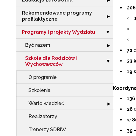
▶
206
Rekomendowane programy
Rozwiń sekcję 
▶
profilaktyczne
Programy i projekty Wydziału
Zwiń sekcję "Pr
▶
Być razem
Rozwiń sekcję 
▶
72
c
Szkoła dla Rodziców i
33
Zwiń sekcję "S
▶
Wychowawców
19
O programie
Koordyna
Szkolenia
136
Warto wiedzieć
Rozwiń sekcję "
▶
26
d
Realizatorzy
w
8
Trenerzy SDRiW
39 