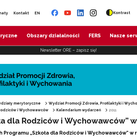
Kontrast
naty
Kontakt
EN
oryczne
Obszary działalności
FERS
Nasze ser
Newsletter ORE – zapisz się!
działy merytoryczne
Wydział Promocji Zdrowia, Profilaktyki i Wych
 Rodziców i Wychowawców
Kalendarium wydarzeń
2011
ła dla Rodziców i Wychowawców” w
"Promocja Zdrowia"
 Programu „Szkoła dla Rodziców i Wychowawców”
w 
Edukacja zdrowotna"