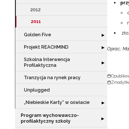
prz
2012
N
2011
Zap
zło
Golden Five
Rozwiń sekcję "
o s
▶
Adr
Projekt REACHMIND
Rozwiń sekcję 
▶
Oprac.: Ma
Szkolna Interwencja
Rozwiń sekcję "
▶
Profilaktyczna
W
cel
Opublikow
Tranzycja na rynek pracy
Zmodyfik
Unplugged
„Niebieskie Karty” w oświacie
Rozwiń sekcję "„
▶
Program wychowawczo-
Rozwiń sekcję 
▶
profilaktyczny szkoły