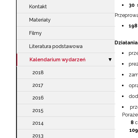
30
Kontakt
Przeprowad
Materiały
198
Filmy
Działania
Literatura podstawowa
prz
Kalendarium wydarzeń
Zwiń sekcję "K
▶
pre
2018
zam
2017
opr
dod
2016
prz
2015
Poraże
8
c
2014
109 p
2013