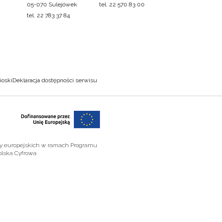
05-070 Sulejówek
tel. 22 570 83 00
tel. 22 783 37 84
ioski
Deklaracja dostępności serwisu
zy europejskich w ramach Programu
olska Cyfrowa