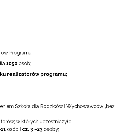
rów Programu;
la
1050
osób;
ku realizatorów programu;
eniem Szkoła dla Rodziców i Wychowawców „bez
atorów; w których uczestniczyło
–
11
osób i
cz. 3
–
23
osoby;