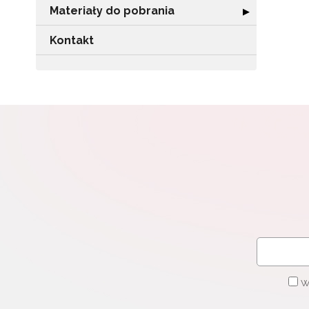
Materiały do pobrania
Rozwiń sekcję "
▶
Kontakt
W