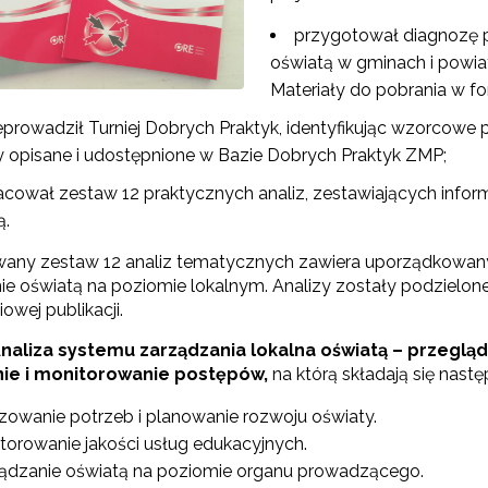
przygotował diagnozę 
Partnerstwo na rzecz kształcenia zawodowego"
oświatą w gminach i powia
Materiały do pobrania w fo
"Przywództwo"
eprowadził Turniej Dobrych Praktyk, identyfikując wzorcowe 
y opisane i udostępnione w Bazie Dobrych Praktyk ZMP;
"Pilotażowe wdrożenie modelu SCWEW"
acował zestaw 12 praktycznych analiz, zestawiających infor
ą.
zkolenia i doradztwo dla kadr edukacji włączającej"
any zestaw 12 analiz tematycznych zawiera uporządkowany 
ie oświatą na poziomie lokalnym. Analizy zostały podzielon
wej publikacji.
Szkolenia i doradztwo dla kadr poradnictwa psychologiczno-pedagogiczne
Analiza systemu zarządzania lokalna oświatą – przeglą
ie i monitorowanie postępów,
na którą składają się nast
worzenie e-materiałów dydaktycznych do kształcenia ogólnego – Etap I, II i 
izowanie potrzeb i planowanie rozwoju oświaty.
torowanie jakości usług edukacyjnych.
ądzanie oświatą na poziomie organu prowadzącego.
"Tworzenie e-zasobów do kształcenia zawodowego"