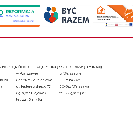
 Edukacji
Ośrodek Rozwoju Edukacji
Ośrodek Rozwoju Edukacji
w Warszawie
w Warszawie
ie 28
Centrum Szkoleniowe
ul. Polna 46A
wa
ul. Paderewskiego 77
00-644 Warszawa
05-070 Sulejówek
tel. 22 570 83 00
tel. 22 783 37 84