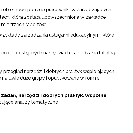
problemów i potrzeb pracowników zarządzających
tach, która została upowszechniona w zakładce
rmie trzech raportów;
przykłady zarządzania usługami edukacyjnymi, które
macje o dostępnych narzędziach zarządzania lokalną
przegląd narzędzi i dobrych praktyk wspierających
e na dwie duże grupy i opublikowane w formie
go"
d zadań, narzędzi i dobrych praktyk. Wspólne
ępujące analizy tematyczne:
III"