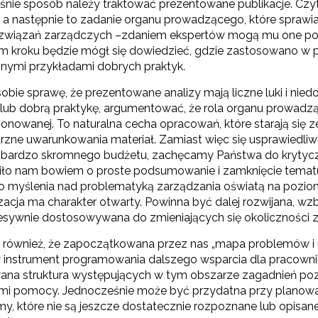
śnie sposób należy traktować prezentowane publikacje. Czyte
Projekty konkursowe"
, a następnie to zadanie organu prowadzącego, które sprawi
isz się i bądź na bieżąco z najnowszymi informacjami
związań zarządczych –zdaniem ekspertów mogą mu one po
zkoleniach i programach.
m kroku będzie mógł się dowiedzieć, gdzie zastosowano w pr
es e-mail:
nymi przykładami dobrych praktyk.
obie sprawę, że prezentowane analizy mają liczne luki i ni
 lub dobrą praktykę, argumentować, że rola organu prowadzą
yrażam zgodę na przetwarzanie moich danych osobowych przez ORE w
onowanej. To naturalna cecha opracowań, które starają się 
ach marketingowych.
rzne uwarunkowania materiał. Zamiast więc się usprawiedliw
bardzo skromnego budżetu, zachęcamy Państwa do krytyczne
Zapisuję się
iło nam bowiem o proste podsumowanie i zamknięcie tematu
 myślenia nad problematyką zarządzania oświatą na poziom
acja ma charakter otwarty. Powinna być dalej rozwijana, wzb
esywnie dostosowywana do zmieniających się okoliczności 
również, że zapoczątkowana przez nas „mapa problemów i 
 instrument programowania dalszego wsparcia dla pracown
na struktura występujących w tym obszarze zagadnień po
ami pomocy. Jednocześnie może być przydatna przy planowan
my, które nie są jeszcze dostatecznie rozpoznane lub opi