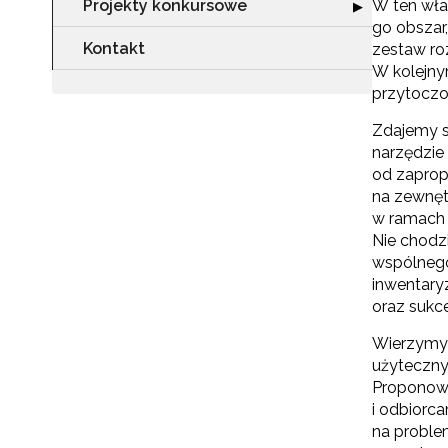
Projekty konkursowe
W ten wła
Rozwiń sekcję "
▶
go obszar
Zap
Kontakt
zestaw ro
o s
W kolejny
Adr
przytoczo
Zdajemy s
narzędzie
W
od zaprop
cel
na zewnęt
w ramach 
Nie chodz
wspólnego
inwentaryz
oraz sukc
Wierzymy 
użyteczny
Proponowa
i odbiorc
na proble