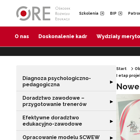
Przejdź do Nawigacji
Przejdź do stopki
Przejdź do treści artykułu
Szkolenia
BIP
Patro
O nas
Doskonalenie kadr
Wydziały meryt
Start
Ob
I etap proj
Diagnoza psychologiczno-
Rozwiń sekcję 
▶
pedagogiczna
Nowe 
Doradztwo zawodowe –
Rozwiń sekcję 
▶
przygotowanie trenerów
Efektywne doradztwo
Rozwiń sekcję 
▶
edukacyjno-zawodowe
Opracowanie modelu SCWEW
Rozwiń sekcję
▶