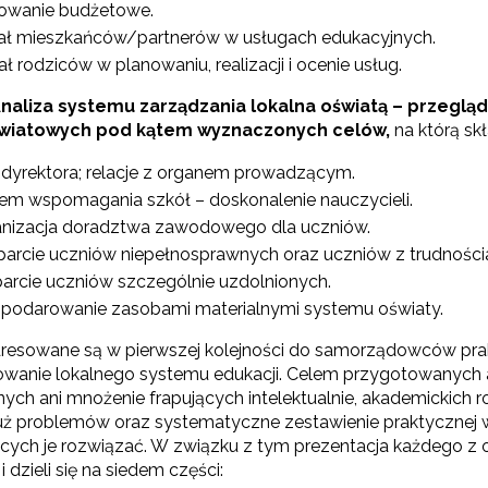
owanie budżetowe.
ał mieszkańców/partnerów w usługach edukacyjnych.
Wspieranie tworzenia szkół ćwiczeń"
ał rodziców w planowaniu, realizacji i ocenie usług.
 Analiza systemu zarządzania lokalna oświatą – przegląd
wiatowych pod kątem wyznaczonych celów,
na którą sk
"Tworzenie programów nauczania"
 dyrektora; relacje z organem prowadzącym.
em wspomagania szkół – doskonalenie nauczycieli.
Weryfikacja i odbiór zestawów narzędzi edukacyjnych"
nizacja doradztwa zawodowego dla uczniów.
arcie uczniów niepełnosprawnych oraz uczniów z trudności
Weryfikacja i odbiór produktów projektów konkursowych z Działania 2.14"
arcie uczniów szczególnie uzdolnionych.
podarowanie zasobami materialnymi systemu oświaty.
dresowane są w pierwszej kolejności do samorządowców prak
Wsparcie nauczycieli w prowadzeniu kształcenia na odległość"
nowanie lokalnego systemu edukacji. Celem przygotowanych 
nych ani mnożenie frapujących intelektualnie, akademickich 
uż problemów oraz systematyczne zestawienie praktycznej 
"Wspomaganie szkół w rozwoju"
cych je rozwiązać. W związku z tym prezentacja każdego 
 dzieli się na siedem części: