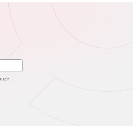
elach