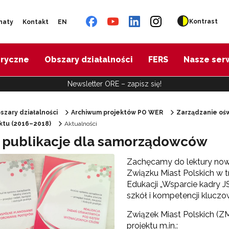
Kontrast
naty
Kontakt
EN
oryczne
Obszary działalności
FERS
Nasze ser
Newsletter ORE – zapisz się!
szary działalności
Archiwum projektów PO WER
Zarządzanie ośw
ektu (2016–2018)
Aktualności
"Diagnoza psychologiczno-pedagogiczna"
publikacje dla samorządowców
Zachęcamy do lektury now
"Doradztwo zawodowe – przygotowanie trenerów"
Związku Miast Polskich w 
Edukacji „Wsparcie kadry 
szkół i kompetencji klucz
"Efektywne doradztwo edukacyjno-zawodowe"
Związek Miast Polskich (Z
 "Opracowanie modelu SCWEW"
projektu m.in.: