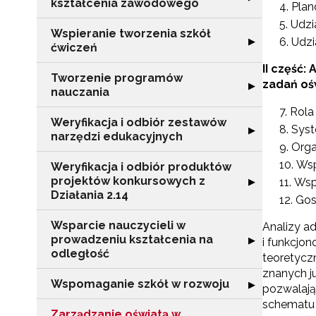
kształcenia zawodowego
Plan
Udzi
Wspieranie tworzenia szkół
Rozwiń sekcję "
▶
Udzi
ćwiczeń
II część:
Tworzenie programów
zadań oś
Rozwiń sekcję 
▶
nauczania
Rola
Weryfikacja i odbiór zestawów
Syst
Rozwiń sekcję "
▶
narzędzi edukacyjnych
Orga
Wsp
Weryfikacja i odbiór produktów
projektów konkursowych z
Rozwiń sekcję "
▶
Wsp
Działania 2.14
Gos
Wsparcie nauczycieli w
Analizy a
prowadzeniu kształcenia na
Rozwiń sekcję "
▶
i funkcjo
odległość
teoretycz
znanych j
Wspomaganie szkół w rozwoju
Rozwiń sekcję 
▶
pozwalają
schematu i
Zarządzanie oświatą w