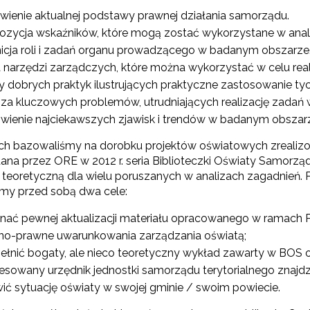
rządzanie oświatą w samorządach – Etap II"
ienie aktualnej podstawy prawnej działania samorządu.
ozycja wskaźników, które mogą zostać wykorzystane w analiz
I etap projektu (2018–2023)"
nicja roli i zadań organu prowadzącego w badanym obszarze
a narzędzi zarządczych, które można wykorzystać w celu reali
etap projektu (2016–2018)"
y dobrych praktyk ilustrujących praktyczne zastosowanie tyc
iza kluczowych problemów, utrudniających realizację zadań 
ienie najciekawszych zjawisk i trendów w badanym obszarze 
ch bazowaliśmy na dorobku projektów oświatowych zreali
ana przez ORE w 2012 r. seria Biblioteczki Oświaty Samorząd
teoretyczną dla wielu poruszanych w analizach zagadnień.
śmy przed sobą dwa cele:
nać pewnej aktualizacji materiału opracowanego w ramach P
Pilotaż dla samorządów"
no-prawne uwarunkowania zarządzania oświatą;
ełnić bogaty, ale nieco teoretyczny wykład zawarty w BOS o r
resowany urzędnik jednostki samorządu terytorialnego znajdzi
ić sytuację oświaty w swojej gminie / swoim powiecie.
ewsletter ORE