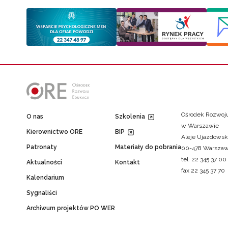
Ośrodek Rozwoju
O nas
Szkolenia
w Warszawie
Kierownictwo ORE
BIP
Aleje Ujazdowsk
Patronaty
Materiały do pobrania
00-478 Warsza
tel. 22 345 37 00
Aktualności
Kontakt
fax 22 345 37 70
Kalendarium
Sygnaliści
Archiwum projektów PO WER