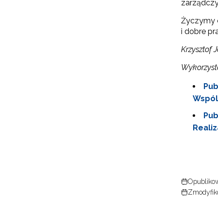
zarządczy
Życzymy c
i dobre pr
Krzysztof 
Wykorzysta
Pub
Wspóln
Pub
Realiz
Opublikow
Zmodyfik