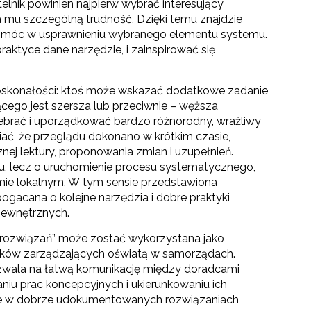
lnik powinien najpierw wybrać interesujący
a mu szczególną trudność. Dzięki temu znajdzie
móc w usprawnieniu wybranego elementu systemu.
aktyce dane narzędzie, i zainspirować się
edoskonałości: ktoś może wskazać dodatkowe zadanie,
cego jest szersza lub przeciwnie – węższa
zebrać i uporządkować bardzo różnorodny, wrażliwy
iać, że przeglądu dokonano w krótkim czasie,
j lektury, proponowania zmian i uzupełnień.
, lecz o uruchomienie procesu systematycznego,
ie lokalnym. W tym sensie przedstawiona
ogacana o kolejne narzędzia i dobre praktyki
zewnętrznych.
rozwiązań” może zostać wykorzystana jako
ików zarządzających oświatą w samorządach.
zwala na łatwą komunikację między doradcami
iu prac koncepcyjnych i ukierunkowaniu ich
sane w dobrze udokumentowanych rozwiązaniach