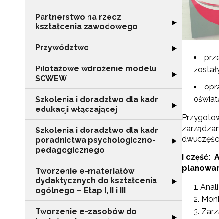
Partnerstwo na rzecz
Rozwiń sekcję "
▶
kształcenia zawodowego
Przywództwo
Rozwiń sekcję 
▶
prz
Pilotażowe wdrożenie modelu
został
Rozwiń sekcję 
▶
SCWEW
opr
oświat
Szkolenia i doradztwo dla kadr
Rozwiń sekcję "S
▶
edukacji włączającej
Przygotow
zarządzan
Szkolenia i doradztwo dla kadr
dwuczęścio
poradnictwa psychologiczno-
Rozwiń sekcję "
▶
pedagogicznego
I część: 
planowan
Tworzenie e-materiałów
dydaktycznych do kształcenia
Rozwiń sekcję "T
▶
Anal
ogólnego – Etap I, II i III
Moni
Tworzenie e-zasobów do
Zarz
Rozwiń sekcję 
▶