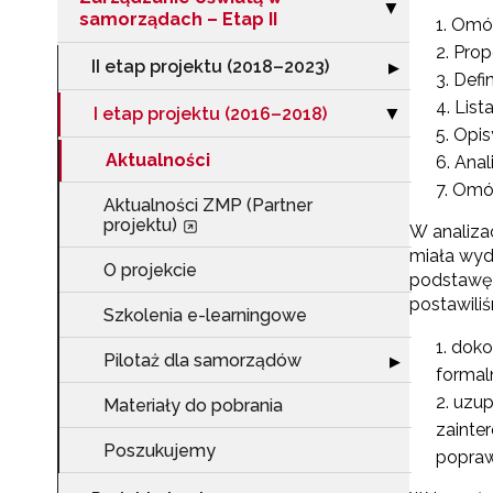
Zwiń sekcję "Za
▶
samorządach – Etap II
Omów
Prop
II etap projektu (2018–2023)
Rozwiń sekcję "I
▶
Defi
List
I etap projektu (2016–2018)
Zwiń sekcję "I 
▶
Opis
Aktualności
Anal
Omów
Aktualności ZMP (Partner
projektu)
W analiza
miała wyd
O projekcie
podstawę 
postawili
Szkolenia e-learningowe
doko
Pilotaż dla samorządów
Rozwiń sekcję "
▶
formal
uzup
Materiały do pobrania
zainte
Poszukujemy
popraw
N