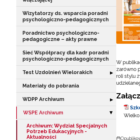
Wizytatorzy ds. wsparcia poradni
psychologiczno-pedagogicznych
Poradnictwo psychologiczno-
pedagogiczne – akty prawne
Sieć Współpracy dla kadr poradni
psychologiczno-pedagogicznych
W publika
zarówno p
Test Uzdolnień Wielorakich
Rozwiń sekcję "
▶
roli stylu
udzielane
Materiały do pobrania
Załącz
WDPP Archiwum
Rozwiń sekcję
▶
Szk
WSPE Archiwum
Zwiń sekcję "
▶
Wielkoś
Archiwum: Wydział Specjalnych
Potrzeb Edukacyjnych -
Aktualności
Opublikow