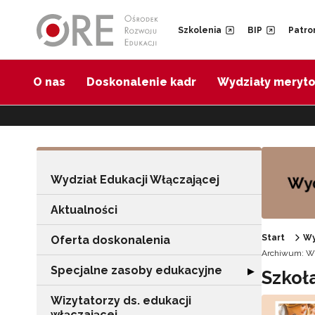
Przejdź do Nawigacji
Przejdź do stopki
Przejdź do treści artykułu
Szkolenia
BIP
Patro
O nas
Doskonalenie kadr
Wydziały meryt
Wydział Edukacji Włączającej
Aktualności
Start
Wy
Oferta doskonalenia
Archiwum: Wy
Specjalne zasoby edukacyjne
Rozwiń sekcję "
▶
Szkoł
Wizytatorzy ds. edukacji
włączającej