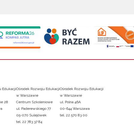
 Edukacji
Ośrodek Rozwoju Edukacji
Ośrodek Rozwoju Edukacji
w Warszawie
w Warszawie
ie 28
Centrum Szkoleniowe
ul. Polna 46A
wa
ul. Paderewskiego 77
00-644 Warszawa
05-070 Sulejówek
tel. 22 570 83 00
tel. 22 783 37 84