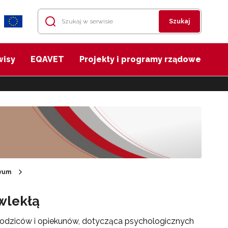
Szukaj
wisy
EQAVET
Projekty i programy rządowe
wum
wlekłą
, rodziców i opiekunów, dotycząca psychologicznych