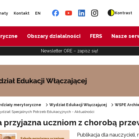
Kontrast
naty
Kontakt
EN
oryczne
Obszary działalności
FERS
Nasze ser
Newsletter ORE – zapisz się!
działy merytoryczne
Wydział Edukacji Włączającej
WSPE Archi
dział Specjalnych Potrzeb Edukacyjnych - Aktualności
Specjalne zasoby edukacyjne"
a przyjazna uczniom z chorobą prze
Publikacja dla nauczycieli