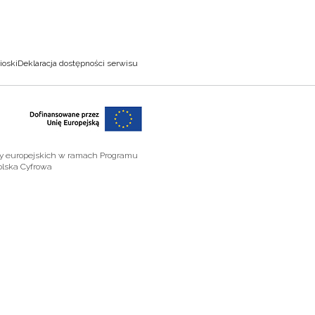
ioski
Deklaracja dostępności serwisu
zy europejskich w ramach Programu
olska Cyfrowa