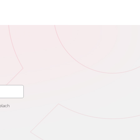
elach