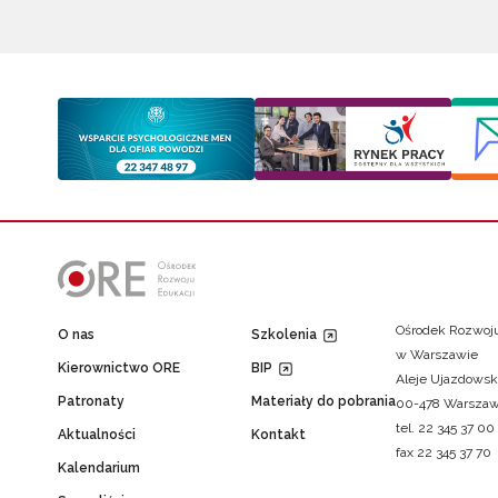
Ośrodek Rozwoju
O nas
Szkolenia
w Warszawie
Kierownictwo ORE
BIP
Aleje Ujazdowsk
Patronaty
Materiały do pobrania
00-478 Warsza
tel. 22 345 37 00
Aktualności
Kontakt
fax 22 345 37 70
Kalendarium