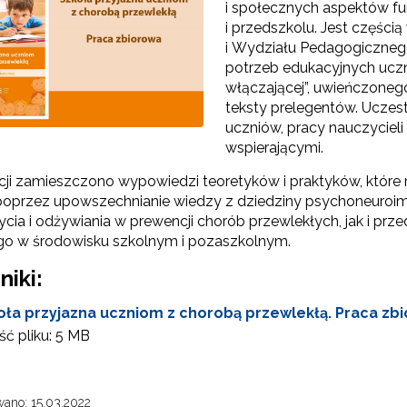
i społecznych aspektów fu
i przedszkolu. Jest częśc
i Wydziału Pedagogiczneg
potrzeb edukacyjnych uczn
włączającej”, uwieńczoneg
teksty prelegentów. Uczest
uczniów, pracy nauczycieli
wspierającymi.
cji zamieszczono wypowiedzi teoretyków i praktyków, które
oprzez upowszechnianie wiedzy z dziedziny psychoneuroim
Test Uzdolnień Wielorakich"
 życia i odżywiania w prewencji chorób przewlekłych, jak i 
go w środowisku szkolnym i pozaszkolnym.
niki:
 "WDPP Archiwum"
oła przyjazna uczniom z chorobą przewlekłą. Praca zb
WSPE Archiwum"
ć pliku:
5 MB
ano: 15.03.2022