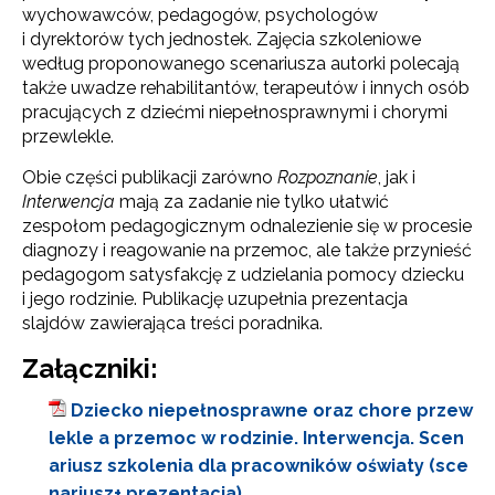
wychowawców, pedagogów, psychologów
i dyrektorów tych jednostek. Zajęcia szkoleniowe
według proponowanego scenariusza autorki polecają
także uwadze rehabilitantów, terapeutów i innych osób
pracujących z dziećmi niepełnosprawnymi i chorymi
przewlekle.
Obie części publikacji zarówno
Rozpoznanie
, jak i
Interwencja
mają za zadanie nie tylko ułatwić
zespołom pedagogicznym od­nalezienie się w procesie
diagnozy i reagowanie na przemoc, ale także przynieść
pedagogom satysfakcję z udzielania pomocy dziecku
i jego rodzinie. Publikację uzupełnia prezentacja
slajdów zawierająca treści poradnika.
Załączniki:
Dziecko niepełnosprawne oraz chore przew
lekle a przemoc w rodzinie. Interwencja. Scen
ariusz szkolenia dla pracowników oświaty (sce
nariusz+ prezentacja)