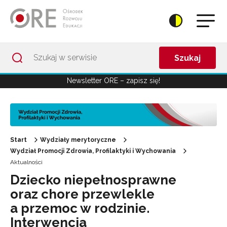
Przejdź do Nawigacji
Przejdź do stopki
Przejdź do treści artykułu
Szukaj
Newsletter ORE – zapisz się!
Start
Wydziały merytoryczne
Wydział Promocji Zdrowia, Profilaktyki i Wychowania
Aktualności
Dziecko niepełnosprawne
oraz chore przewlekle
a przemoc w rodzinie.
Interwencja