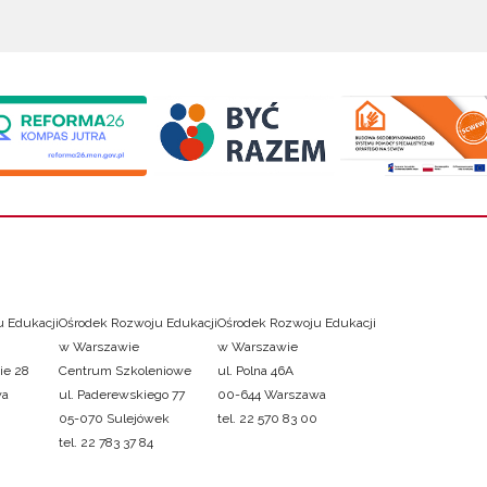
 Edukacji
Ośrodek Rozwoju Edukacji
Ośrodek Rozwoju Edukacji
w Warszawie
w Warszawie
ie 28
Centrum Szkoleniowe
ul. Polna 46A
wa
ul. Paderewskiego 77
00-644 Warszawa
05-070 Sulejówek
tel. 22 570 83 00
tel. 22 783 37 84