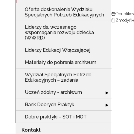
Oferta doskonalenia Wydziału
Opublikow
Specjalnych Potrzeb Edukacyjnych
Zmodyfiko
Liderzy ds. wczesnego
wspomagania rozwoju dziecka
(WWRD)
Liderzy Edukacji Włączającej
Materiały do pobrania archiwum
Wydział Specjalnych Potrzeb
N
Edukacyjnych – zadania
Zap
Uczeń zdolny - archiwum
Rozwiń sekcję 
o s
▶
Adr
Bank Dobrych Praktyk
Rozwiń sekcję 
▶
Dobre praktyki – SOT i MOT
W
Kontakt
cel