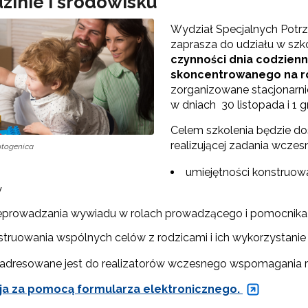
zinie i środowisku”
Wydział Specjalnych Potr
zaprasza do udziału w szko
czynności dnia codzien
skoncentrowanego na ro
zorganizowane stacjonar
w dniach 30 listopada i 1 g
Celem szkolenia będzie do
realizującej zadania wcz
otogenica
Test Uzdolnień Wielorakich"
umiejętności konstruow
y
eprowadzania wywiadu w rolach prowadzącego i pomocnika
 "WDPP Archiwum"
struowania wspólnych celów z rodzicami i ich wykorzystanie
WSPE Archiwum"
 adresowane jest do realizatorów wczesnego wspomagania
ja za pomocą formularza elektronicznego.