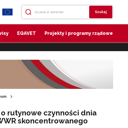
Szukaj
wisy
EQAVET
Projekty i programy rządowe
wum
 o rutynowe czynności dnia
u WWR skoncentrowanego