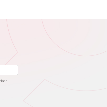
elach