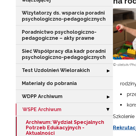
na rod
Wizytatorzy ds. wsparcia poradni
psychologiczno-pedagogicznych
Poradnictwo psychologiczno-
pedagogiczne – akty prawne
Sieć Współpracy dla kadr poradni
psychologiczno-pedagogicznych
©-stetsik/Ph
Test Uzdolnień Wielorakich
Rozwiń sekcję "
▶
Materiały do pobrania
rodzin
prz
WDPP Archiwum
Rozwiń sekcję
▶
kon
WSPE Archiwum
Zwiń sekcję "
▶
Szkolenie
Archiwum: Wydział Specjalnych
Potrzeb Edukacyjnych -
Rekrutac
Aktualności