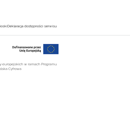
ioski
Deklaracja dostępności serwisu
zy europejskich w ramach Programu
olska Cyfrowa