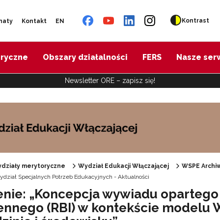
Kontrast
naty
Kontakt
EN
oryczne
Obszary działalności
FERS
Nasze ser
Newsletter ORE – zapisz się!
działy merytoryczne
Wydział Edukacji Włączającej
WSPE Archi
dział Specjalnych Potrzeb Edukacyjnych - Aktualności
Specjalne zasoby edukacyjne"
enie: „Koncepcja wywiadu opartego
ennego (RBI) w kontekście model