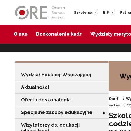
Przejdź do Nawigacji
Przejdź do stopki
Przejdź do treści artykułu
Szkolenia
BIP
Patro
O nas
Doskonalenie kadr
Wydziały meryt
Wydział Edukacji Włączającej
Aktualności
Start
Wy
Oferta doskonalenia
Archiwum: Wy
Specjalne zasoby edukacyjne
Rozwiń sekcję "
▶
Szkol
codzi
Wizytatorzy ds. edukacji
włączającej