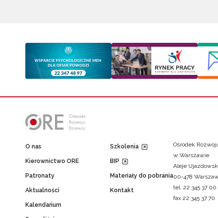
Ośrodek Rozwoju
O nas
Szkolenia
w Warszawie
Kierownictwo ORE
BIP
Aleje Ujazdowsk
Patronaty
Materiały do pobrania
00-478 Warsza
tel. 22 345 37 00
Aktualności
Kontakt
fax 22 345 37 70
Kalendarium