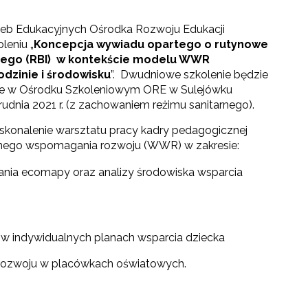
zeb Edukacyjnych Ośrodka Rozwoju Edukacji
leniu „
Koncepcja wywiadu opartego o rutynowe
nego (RBI) w kontekście modelu WWR
dzinie i środowisku
”. Dwudniowe szkolenie będzie
nie w Ośrodku Szkoleniowym ORE w Sulejówku
rudnia 2021 r. (z zachowaniem reżimu sanitarnego).
skonalenie warsztatu pracy kadry pedagogicznej
esnego wspomagania rozwoju (WWR) w zakresie:
ania ecomapy oraz analizy środowiska wsparcia
 w indywidualnych planach wsparcia dziecka
 rozwoju w placówkach oświatowych.