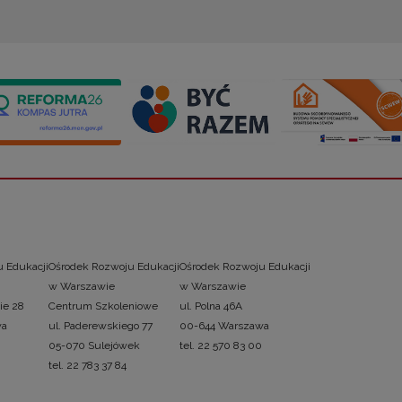
 Edukacji
Ośrodek Rozwoju Edukacji
Ośrodek Rozwoju Edukacji
w Warszawie
w Warszawie
ie 28
Centrum Szkoleniowe
ul. Polna 46A
wa
ul. Paderewskiego 77
00-644 Warszawa
05-070 Sulejówek
tel. 22 570 83 00
tel. 22 783 37 84