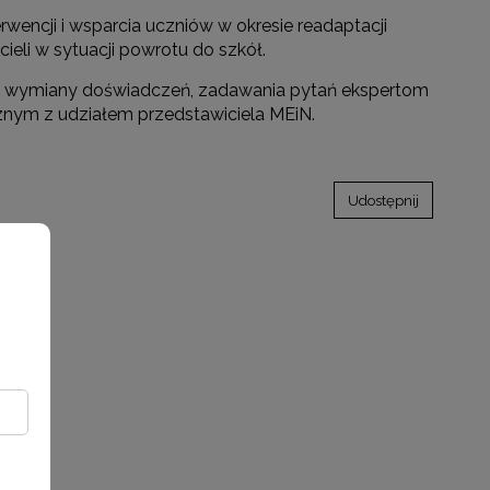
wencji i wsparcia uczniów w okresie readaptacji
ieli w sytuacji powrotu do szkół.
raz wymiany doświadczeń, zadawania pytań ekspertom
znym z udziałem przedstawiciela MEiN.
Udostępnij