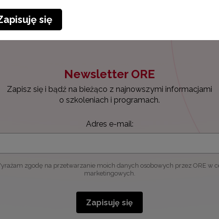
Zapisuję się
Newsletter ORE
Zapisz się i bądź na bieżąco z najnowszymi informacjami
o szkoleniach i programach.
Adres e-mail:
yrażam zgodę na przetwarzanie moich danych osobowych przez ORE w c
marketingowych.
Zapisuję się