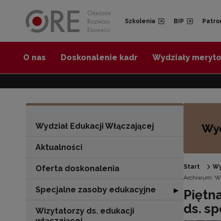
Przejdź do Nawigacji
Przejdź do stopki
Przejdź do treści artykułu
Szkolenia
BIP
Patro
O nas
Doskonalenie kadr
Wydziały meryt
Wydział Edukacji Włączającej
Aktualności
Start
Wy
Oferta doskonalenia
Archiwum: Wy
Specjalne zasoby edukacyjne
Rozwiń sekcję "
▶
Piętn
ds. s
Wizytatorzy ds. edukacji
włączającej