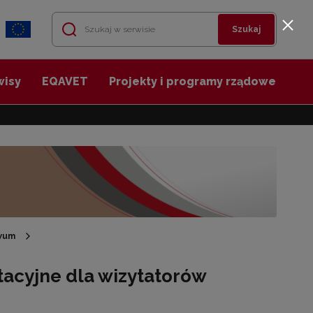
Szukaj
wisy
EQAVET
Projekty i programy rządowe
wum
tacyjne dla wizytatorów