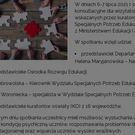
W dniach 6-7 lipca 2021 r.
konsultacyjne dla wizytato
wskazanych przez kuratoró
Specjalnych Potrzeb Eduk
z Ministerstwem Edukacji i 
W spotkaniu wzięli udział:
przedstawiciel Departa
Helena Maryjanowska – Na
Test Uzdolnień Wielorakich"
edstawiciele Ośrodka Rozwoju Edukacji:
browolska – Kierownik Wydziału Specjalnych Potrzeb Eduk
 Woroniecka – specjalista w Wydziale Specjalnych Potrzeb 
 "WDPP Archiwum"
edstawiciele kuratoriów oświaty (KO) z 16 województw.
WSPE Archiwum"
ym dniu spotkania uczestnicy mieli możliwość wysłuchania
a kondycję psychiczną uczniów, rozpoznawania problemów d
stacjonarnej oraz wsparcia uczniów wysoko wrażliwych.