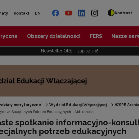
Kontrast
naty
Kontakt
EN
oryczne
Obszary działalności
FERS
Nasze ser
Newsletter ORE – zapisz się!
działy merytoryczne
Wydział Edukacji Włączającej
WSPE Archi
dział Specjalnych Potrzeb Edukacyjnych - Aktualności
Specjalne zasoby edukacyjne"
aste spotkanie informacyjno-konsul
pecjalnych potrzeb edukacyjnych