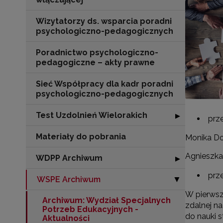
Wizytatorzy ds. wsparcia poradni
psychologiczno-pedagogicznych
Poradnictwo psychologiczno-
pedagogiczne – akty prawne
Sieć Współpracy dla kadr poradni
psychologiczno-pedagogicznych
Test Uzdolnień Wielorakich
Rozwiń sekcję "
▶
prz
Materiały do pobrania
Monika Do
Agnieszka
WDPP Archiwum
Rozwiń sekcję
▶
prz
WSPE Archiwum
Zwiń sekcję "
▶
W pierwsz
Archiwum: Wydział Specjalnych
zdalnej n
Potrzeb Edukacyjnych -
do nauki 
Aktualności