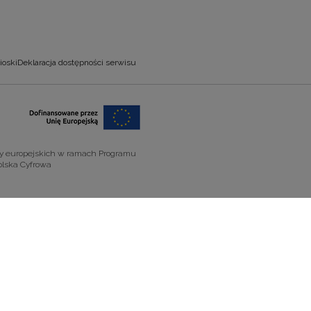
ioski
Deklaracja dostępności serwisu
zy europejskich w ramach Programu
olska Cyfrowa