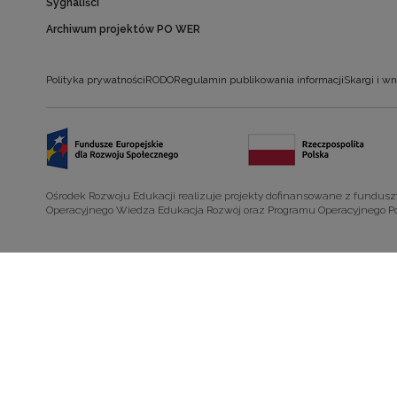
Sygnaliści
Archiwum projektów PO WER
Polityka prywatności
RODO
Regulamin publikowania informacji
Skargi i wn
Ośrodek Rozwoju Edukacji realizuje projekty dofinansowane z fundus
Operacyjnego Wiedza Edukacja Rozwój oraz Programu Operacyjnego P