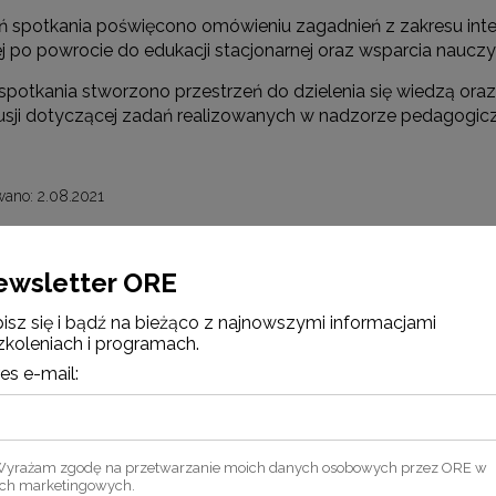
eń spotkania poświęcono omówieniu zagadnień z zakresu inter
 po powrocie do edukacji stacjonarnej oraz wsparcia nauczyc
 spotkania stworzono przestrzeń do dzielenia się wiedzą o
usji dotyczącej zadań realizowanych w nadzorze pedagogic
ano: 2.08.2021
ewsletter ORE
isz się i bądź na bieżąco z najnowszymi informacjami
"Uczeń zdolny - archiwum"
zkoleniach i programach.
es e-mail:
"Bank Dobrych Praktyk"
yrażam zgodę na przetwarzanie moich danych osobowych przez ORE w
ach marketingowych.