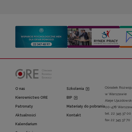
Ośrodek Rozwoju
O nas
Szkolenia
w Warszawie
Kierownictwo ORE
BIP
Aleje Ujazdowsk
Patronaty
Materiały do pobrania
00-478 Warsza
tel. 22 345 37 00
Aktualności
Kontakt
fax 22 345 37 70
Kalendarium