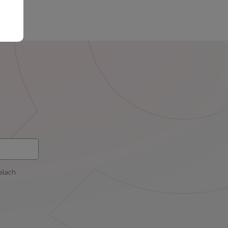
elach