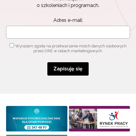
Zapisz się i bądź na bieżąco z najnowszymi
o szkoleniach i programach.
informacjami
o szkoleniach i programach.
Adres e-mail:
Adres e-mail:
Wyrażam zgodę na przetwarzanie moich danych osobowych
Wyrażam zgodę na przetwarzanie moich danych
przez ORE w celach marketingowych.
osobowych przez ORE w celach marketingowych.
Zapisuję się
Zapisuję się