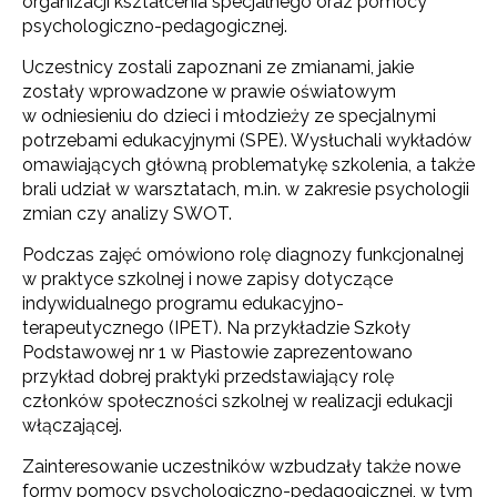
organizacji kształcenia specjalnego oraz pomocy
psychologiczno-pedagogicznej.
Uczestnicy zostali zapoznani ze zmianami, jakie
zostały wprowadzone w prawie oświatowym
w odniesieniu do dzieci i młodzieży ze specjalnymi
potrzebami edukacyjnymi (SPE). Wysłuchali wykładów
omawiających główną problematykę szkolenia, a także
brali udział w warsztatach, m.in. w zakresie psychologii
zmian czy analizy SWOT.
Podczas zajęć omówiono rolę diagnozy funkcjonalnej
w praktyce szkolnej i nowe zapisy dotyczące
indywidualnego programu edukacyjno-
terapeutycznego (IPET). Na przykładzie Szkoły
Podstawowej nr 1 w Piastowie zaprezentowano
przykład dobrej praktyki przedstawiający rolę
członków społeczności szkolnej w realizacji edukacji
włączającej.
Zainteresowanie uczestników wzbudzały także nowe
formy pomocy psychologiczno-pedagogicznej, w tym