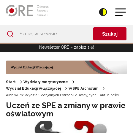
Przejdź do Nawigacji
Przejdź do stopki
Przejdź do treści artykułu
Szukaj
Newsletter ORE – zapisz się!
Start
Wydziały merytoryczne
Wydział Edukacji Włączającej
WSPE Archiwum
Archiwum: Wydział Specjalnych Potrzeb Edukacyjnych - Aktualności
Uczeń ze SPE a zmiany w prawie
oświatowym