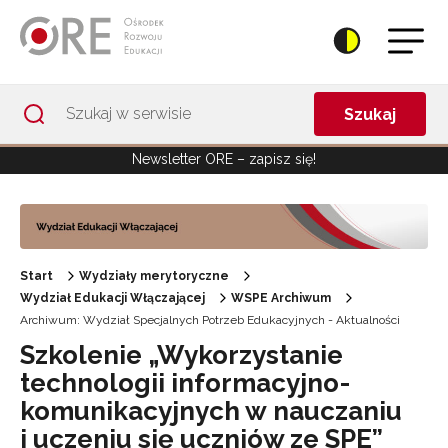
Przejdź do Nawigacji
Przejdź do stopki
Przejdź do treści artykułu
Szukaj
Newsletter ORE – zapisz się!
Start
Wydziały merytoryczne
Wydział Edukacji Włączającej
WSPE Archiwum
Archiwum: Wydział Specjalnych Potrzeb Edukacyjnych - Aktualności
Szkolenie „Wykorzystanie
technologii informacyjno-
komunikacyjnych w nauczaniu
i uczeniu się uczniów ze SPE”