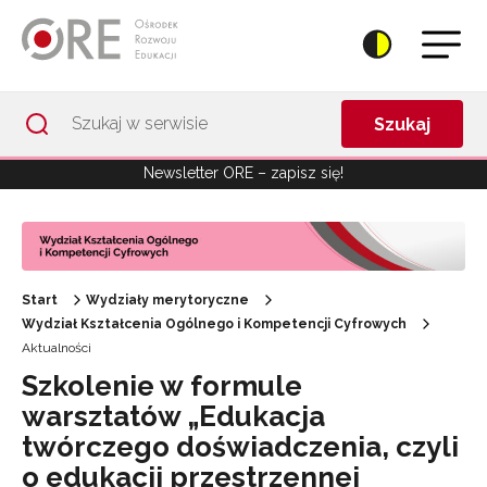
Przejdź do Nawigacji
Przejdź do stopki
Przejdź do treści artykułu
Szukaj
Newsletter ORE – zapisz się!
Start
Wydziały merytoryczne
Wydział Kształcenia Ogólnego i Kompetencji Cyfrowych
Aktualności
Szkolenie w formule
warsztatów „Edukacja
twórczego doświadczenia, czyli
o edukacji przestrzennej