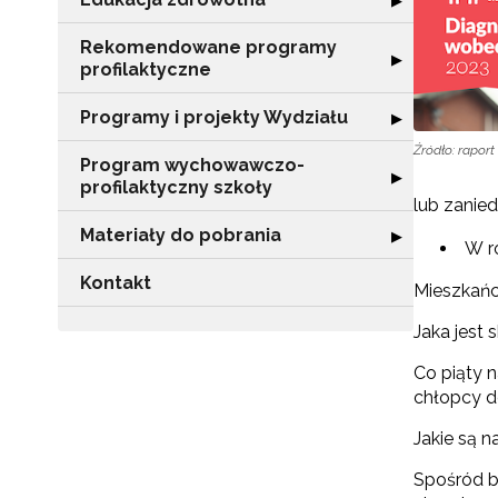
▶
Rekomendowane programy
Rozwiń sekcję 
▶
profilaktyczne
Programy i projekty Wydziału
Rozwiń sekcję "
▶
Źródło: raport
Program wychowawczo-
Rozwiń sekcję 
▶
profilaktyczny szkoły
lub zanied
Materiały do pobrania
Rozwiń sekcję "
▶
W r
Kontakt
Mieszkańc
Jaka jest
Co piąty n
chłopcy d
Jakie są 
Spośród b