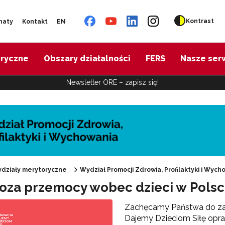
Kontrast
naty
Kontakt
EN
oryczne
Obszary działalności
FERS
Nasze ser
Newsletter ORE – zapisz się!
działy merytoryczne
Wydział Promocji Zdrowia, Profilaktyki i Wych
oza przemocy wobec dzieci w Polsc
"Promocja Zdrowia"
Zachęcamy Państwa do zap
Dajemy Dzieciom Siłę opra
Edukacja zdrowotna"