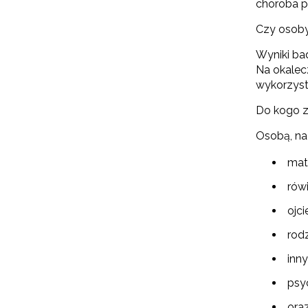
choroba p
Czy osoby
Wyniki ba
Na okalec
wykorzyst
Do kogo zw
Osobą, na 
mat
rów
ojci
rod
inny
psy
oraz