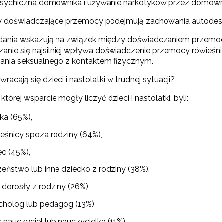
sychiczna domownika i używanie narkotyków przez domown
 doświadczające przemocy podejmują zachowania autodes
dania wskazują na związek między doświadczaniem przem
zanie się najsilniej wpływa doświadczenie przemocy rówieśn
ania seksualnego z kontaktem fizycznym.
racają się dzieci i nastolatki w trudnej sytuacji?
której wsparcie mogły liczyć dzieci i nastolatki, byli:
ka (65%),
ieśnicy spoza rodziny (64%),
ec (45%),
zeństwo lub inne dziecko z rodziny (38%),
 dorosły z rodziny (26%),
cholog lub pedagog (13%)
 nauczyciel lub nauczycielka (11%).