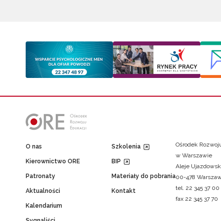
Ośrodek Rozwoju
O nas
Szkolenia
w Warszawie
Kierownictwo ORE
BIP
Aleje Ujazdowsk
Patronaty
Materiały do pobrania
00-478 Warsza
tel. 22 345 37 00
Aktualności
Kontakt
fax 22 345 37 70
Kalendarium
Sygnaliści