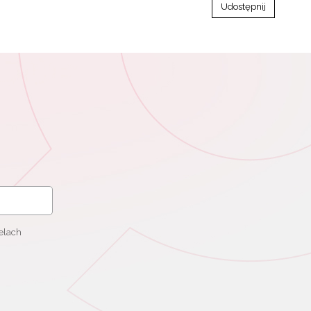
Udostępnij
elach