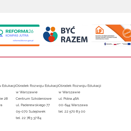
 Edukacji
Ośrodek Rozwoju Edukacji
Ośrodek Rozwoju Edukacji
w Warszawie
w Warszawie
ie 28
Centrum Szkoleniowe
ul. Polna 46A
wa
ul. Paderewskiego 77
00-644 Warszawa
05-070 Sulejówek
tel. 22 570 83 00
tel. 22 783 37 84