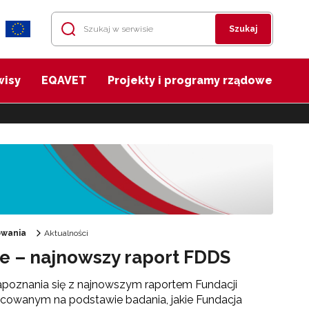
Szukaj
wisy
EQAVET
Projekty i programy rządowe
owania
Aktualności
e – najnowszy raport FDDS
oznania się z najnowszym raportem Fundacji
cowanym na podstawie badania, jakie Fundacja