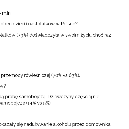
 m.in.
wobec dzieci i nastolatków w Polsce?
tolatków (79%) doświadczyła w swoim życiu choć raz
e przemocy rówieśniczej (70% vs 63%).
ów?
sobą próbę samobójczą. Dziewczyny częściej niż
 samobójcze (14% vs 5%).
okazały się nadużywanie alkoholu przez domownika,