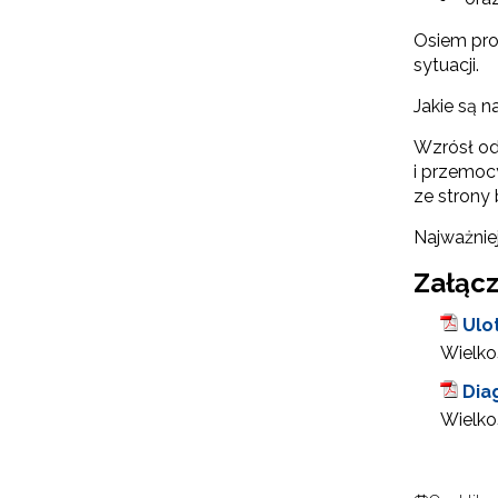
N
Osiem proc
sytuacji.
Zap
o s
Jakie są 
Adr
Wzrósł od
i przemoc
ze strony 
W
Najważniej
cel
Załącz
Ulo
Wielkoś
Dia
Wielkoś