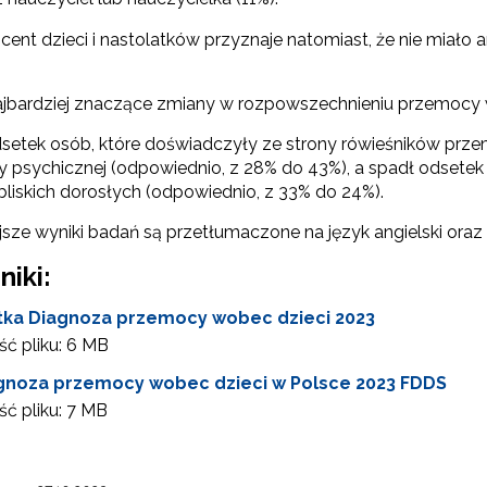
ewsletter ORE
ent dzieci i nastolatków przyznaje natomiast, że nie miało a
isz się i bądź na bieżąco z najnowszymi informacjami
zkoleniach i programach.
najbardziej znaczące zmiany w rozpowszechnieniu przemocy w
es e-mail:
setek osób, które doświadczyły ze strony rówieśników przemo
y psychicznej (odpowiednio, z 28% do 43%), a spadł odsetek
bliskich dorosłych (odpowiednio, z 33% do 24%).
yrażam zgodę na przetwarzanie moich danych osobowych przez ORE w
sze wyniki badań są przetłumaczone na język angielski oraz u
ach marketingowych.
niki:
Zapisuję się
tka Diagnoza przemocy wobec dzieci 2023
ć pliku:
6 MB
gnoza przemocy wobec dzieci w Polsce 2023 FDDS
ć pliku:
7 MB