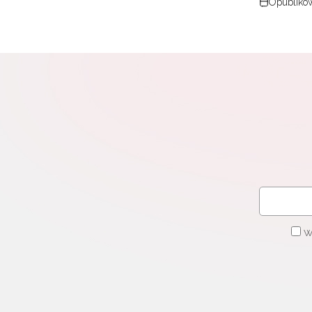
Opublikow
W