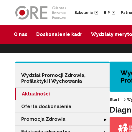
Przejdź do Nawigacji
Przejdź do stopki
Przejdź do treści artykułu
Szkolenia
BIP
Patro
O nas
Doskonalenie kadr
Wydziały meryt
Wydział Promocji Zdrowia,
Profilaktyki i Wychowania
Aktualności
Start
Wy
Oferta doskonalenia
Diagn
Promocja Zdrowia
Rozwiń sekcję 
▶
Edukacja zdrowotna
Rozwiń sekcję "