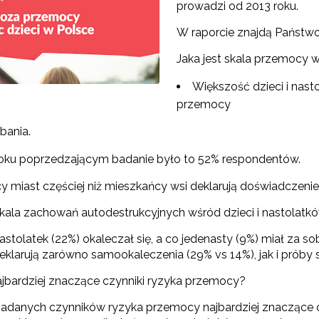
prowadzi od 2013 roku.
W raporcie znajdą Państwo
"Rekomendowane programy profilaktyczne"
Jaka jest skala przemocy 
Programy i projekty Wydziału"
Większość dzieci i nas
przemocy
"Program wychowawczo-profilaktyczny szkoły"
bania.
Materiały do pobrania"
oku poprzedzającym badanie było to 52% respondentów.
y miast częściej niż mieszkańcy wsi deklarują doświadczeni
 skala zachowań autodestrukcyjnych wśród dzieci i nastolatk
astolatek (22%) okaleczał się, a co jedenasty (9%) miał za 
eklarują zarówno samookaleczenia (29% vs 14%), jak i próby
najbardziej znaczące czynniki ryzyka przemocy?
adanych czynników ryzyka przemocy najbardziej znaczące 