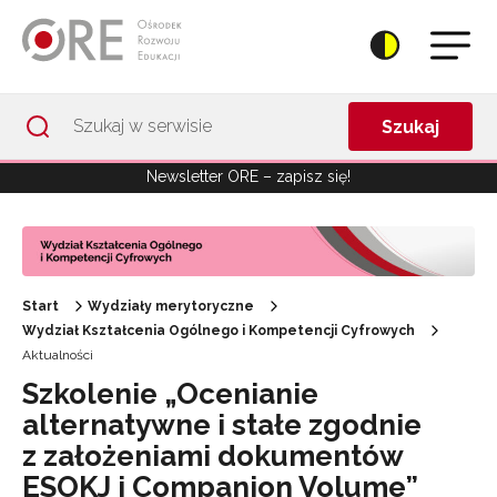
Przejdź do Nawigacji
Przejdź do stopki
Przejdź do treści artykułu
Szukaj
Newsletter ORE – zapisz się!
Start
Wydziały merytoryczne
Wydział Kształcenia Ogólnego i Kompetencji Cyfrowych
Aktualności
Szkolenie „Ocenianie
alternatywne i stałe zgodnie
z założeniami dokumentów
ESOKJ i Companion Volume”