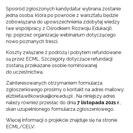
Spośród zgłoszonych kandydatur wybrana zostanie
jedna osoba, która po powrocie z warsztatu będzie
zobowiązana do upowszechnienia zdobytej wiedzy
(we współpracy z Ośrodkiem Rozwoju Edukacji),
np. poprzez organizację webinarium dotyczącego
nowo poznanych treści.
Koszty związane z podróżą i pobytem refundowane
są przez ECML. Szczegóły dotyczące refundacji
zostaną przekazane osobie nominowanej
do uczestnictwa.
Zainteresowanych otrzymaniem formularza
zgłoszeniowego prosimy o kontakt na adres mailowy:
elzbieta.witkowska@ore.edu.pl . Na niniejszy adres
należy również przesłać do dnia
7 listopada 2021 r
.,
skan uzupełnionego formularza zgłoszeniowego.
Newsletter ORE
Więcej informacji o projekcie znajduje się na stronie
Zapisz się i bądź na bieżąco z najnowszymi
ECML/CELV:
informacjami