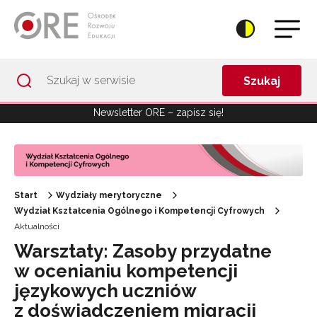
Przejdź do Nawigacji
Przejdź do stopki
Przejdź do treści artykułu
Szukaj
Newsletter ORE – zapisz się!
Start
Wydziały merytoryczne
Wydział Kształcenia Ogólnego i Kompetencji Cyfrowych
Aktualności
Warsztaty: Zasoby przydatne
w ocenianiu kompetencji
językowych uczniów
z doświadczeniem migracji