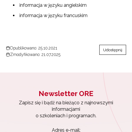
o szkoleniach i programach.
informacja w języku angielskim
Adres e-mail:
informacja w języku francuskim
Wyrażam zgodę na przetwarzanie moich danych
osobowych przez ORE w celach marketingowych.
Opublikowano: 25.10.2021
Udostępnij
Zapisuję się
Zmodyfikowano: 21.07.2025
Newsletter ORE
Zapisz się i bądź na bieżąco z najnowszymi
informacjami
o szkoleniach i programach.
Adres e-mail: