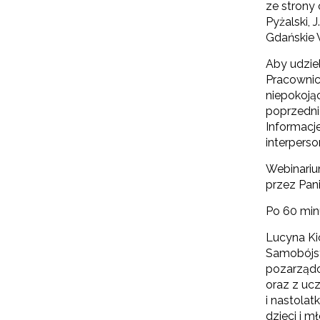
ze strony 
Pyżalski, J
Gdańskie 
Aby udzie
Pracownic
niepokoją
poprzedni
Informacj
interpers
Webinariu
przez Pani
Po 60 min
Lucyna Ki
Samobójst
pozarządo
oraz z uc
i nastola
dzieci i 