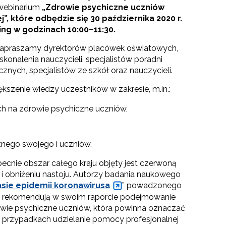
webinarium
„Zdrowie psychiczne uczniów
”, które odbędzie się 30 października 2020 r.
ing w godzinach 10:00–11:30.
zapraszamy dyrektorów placówek oświatowych,
onalenia nauczycieli, specjalistów poradni
nych, specjalistów ze szkół oraz nauczycieli.
kszenie wiedzy uczestników w zakresie, m.in.:
h na zdrowie psychiczne uczniów,
nego swojego i uczniów.
becnie obszar całego kraju objęty jest czerwoną
 i obniżeniu nastoju. Autorzy badania naukowego
sie epidemii koronawirusa
” powadzonego
ku, rekomendują w swoim raporcie podejmowanie
drowie psychiczne uczniów, która powinna oznaczać
przypadkach udzielanie pomocy profesjonalnej