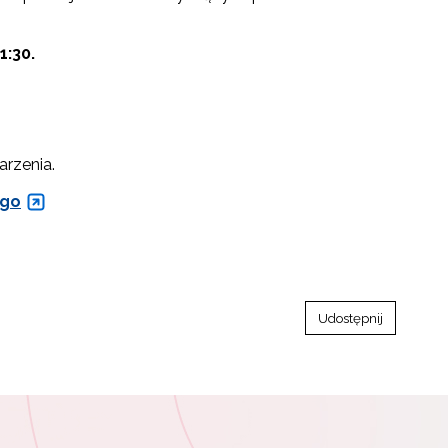
1:30.
arzenia.
ego
Udostępnij