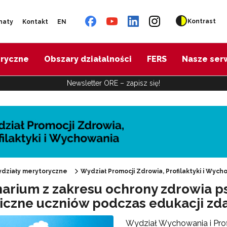
Kontrast
naty
Kontakt
EN
oryczne
Obszary działalności
FERS
Nasze ser
Newsletter ORE – zapisz się!
działy merytoryczne
Wydział Promocji Zdrowia, Profilaktyki i Wych
arium z zakresu ochrony zdrowia p
iczne uczniów podczas edukacji zda
"Promocja Zdrowia"
Wydział Wychowania i Prof
Edukacja zdrowotna"