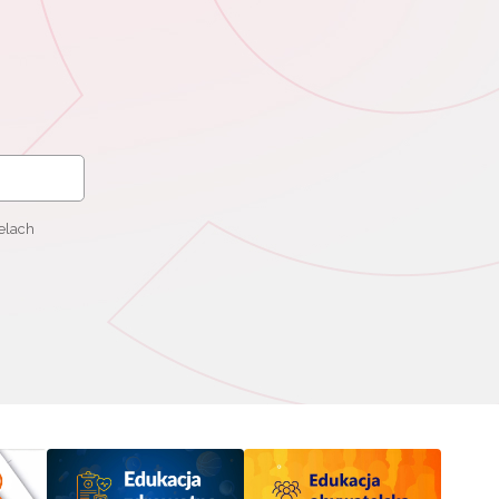
elach