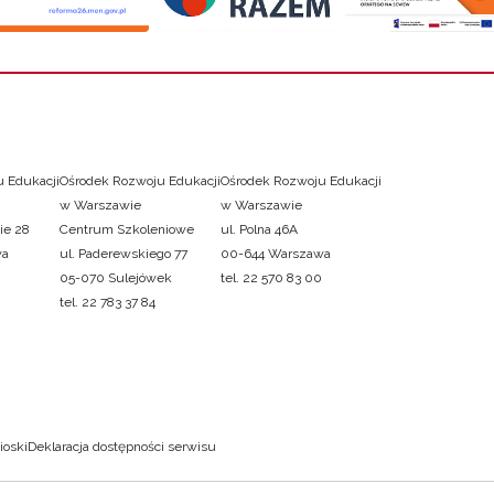
 Edukacji
Ośrodek Rozwoju Edukacji
Ośrodek Rozwoju Edukacji
w Warszawie
w Warszawie
ie 28
Centrum Szkoleniowe
ul. Polna 46A
wa
ul. Paderewskiego 77
00-644 Warszawa
05-070 Sulejówek
tel. 22 570 83 00
tel. 22 783 37 84
ioski
Deklaracja dostępności serwisu