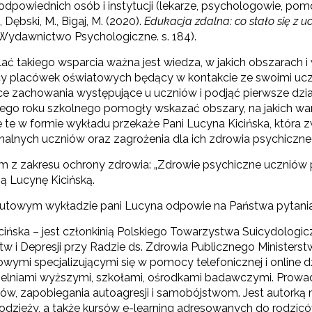
odpowiednich osób i instytucji (lekarze, psychologowie, pomoc 
., Dębski, M., Bigaj, M. (2020).
Edukacja zdalna: co stało się z u
Wydawnictwo Psychologiczne. s. 184).
lać takiego wsparcia ważna jest wiedza, w jakich obszarach 
y placówek oświatowych będący w kontakcie ze swoimi uc
ce zachowania występujące u uczniów i podjąć pierwsze dzi
ego roku szkolnego pomogły wskazać obszary, na jakich wa
e te w formie wykładu przekaże Pani Lucyna Kicińska, która
onalnych uczniów oraz zagrożenia dla ich zdrowia psychiczne
m z zakresu ochrony zdrowia: „Zdrowie psychiczne uczniów 
ą Lucynę Kicińską.
utowym wykładzie pani Lucyna odpowie na Państwa pytania 
cińska – jest członkinią Polskiego Towarzystwa Suicydolog
w i Depresji przy Radzie ds. Zdrowia Publicznego Ministers
wymi specjalizującymi się w pomocy telefonicznej i online 
zelniami wyższymi, szkołami, ośrodkami badawczymi. Prowadz
tków, zapobiegania autoagresji i samobójstwom. Jest autor
młodzieży, a także kursów e-learning adresowanych do rodzi