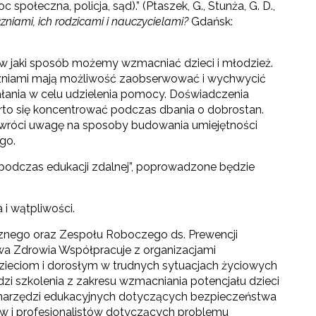
społeczna, policja, sąd).” (Ptaszek, G., Stunża, G. D.,
czniami, ich rodzicami i nauczycielami?
Gdańsk:
i w jaki sposób możemy wzmacniać dzieci i młodzież.
zniami mają możliwość zaobserwować i wychwycić
ałania w celu udzielenia pomocy. Doświadczenia
rto się koncentrować podczas dbania o dobrostan.
 zwróci uwagę na sposoby budowania umiejętności
go.
podczas edukacji zdalnej”, poprowadzone będzie
i wątpliwości.
icznego oraz Zespołu Roboczego ds. Prewencji
twa Zdrowia Współpracuje z organizacjami
dzieciom i dorosłym w trudnych sytuacjach życiowych
i szkolenia z zakresu wzmacniania potencjału dzieci
ką narzędzi edukacyjnych dotyczących bezpieczeństwa
ców i profesjonalistów dotyczących problemu