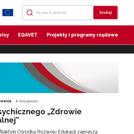
Szukaj
wisy
EQAVET
Projekty i programy rządowe
owania
Aktualności
sychicznego „Zdrowie
lnej”
ilaktyki Ośrodka Rozwoju Edukacji zaprasza