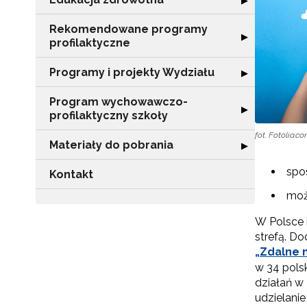
▶
Rekomendowane programy
Rozwiń sekcję 
▶
profilaktyczne
Programy i projekty Wydziału
Rozwiń sekcję "
▶
Program wychowawczo-
Rozwiń sekcję 
▶
profilaktyczny szkoły
fot. Fotolia.c
Materiały do pobrania
Rozwiń sekcję "
▶
spo
Kontakt
moż
W Polsce i
strefą. D
„Zdalne 
w 34 pols
działań w 
udzielani