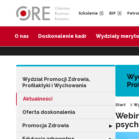
Przejdź do Nawigacji
Przejdź do stopki
Przejdź do treści artykułu
Szkolenia
BIP
Patro
O nas
Doskonalenie kadr
Wydziały meryt
Wydział Promocji Zdrowia,
Profilaktyki i Wychowania
Aktualności
Start
Wy
Oferta doskonalenia
Webin
psych
Promocja Zdrowia
Rozwiń sekcję 
▶
Edukacja zdrowotna
Rozwiń sekcję "