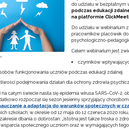
do udziału w bezpłatnym 
podczas edukacji zdalnej
"Rekomendowane programy profilaktyczne"
na platformie ClickMeet
Do udziału w webinarium 
Programy i projekty Wydziału"
pracowników placówek dosk
psychologiczno-pedagogicz
"Program wychowawczo-profilaktyczny szkoły"
Celem webinarium jest zwię
om
Materiały do pobrania"
czynników wpływającyc
sobów funkcjonowania uczniów podczas edukacji zdalnej,
liwości podejmowania działań dla ochrony zdrowia psychicz
 na całym świecie nasila się epidemia wirusa SARS-CoV-2, o
odatkowo rozpoczął się sezon jesienny sprzyjający chorobom
nauczanie a adaptacja do warunków społecznych w cza
kich szkołach, w okresie od 12 maja do 12 czerwca 2020 ro
zakresie dbania o dobrostan: „Istotna jest także troska o z
e wsparcia społecznego uczniom oraz w wymagających tego 