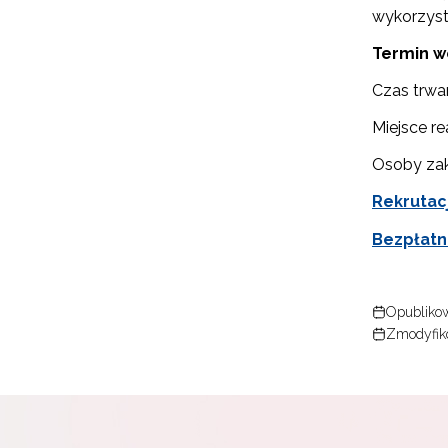
wykorzyst
Termin we
Czas trwa
Miejsce re
Osoby zak
Rekrutac
Bezpłatn
Opublikow
Zmodyfik