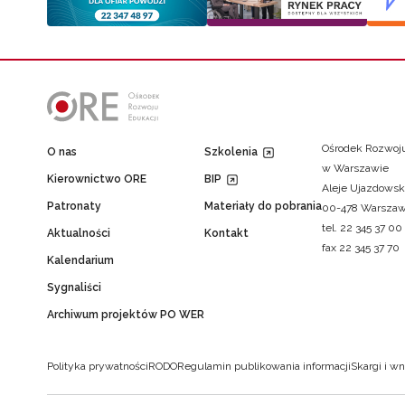
Ośrodek Rozwoju
O nas
Szkolenia
w Warszawie
Kierownictwo ORE
BIP
Aleje Ujazdowsk
Patronaty
Materiały do pobrania
00-478 Warsza
tel. 22 345 37 00
Aktualności
Kontakt
fax 22 345 37 70
Kalendarium
Sygnaliści
Archiwum projektów PO WER
Polityka prywatności
RODO
Regulamin publikowania informacji
Skargi i wn