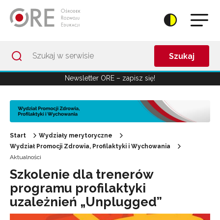
Przejdź do Nawigacji
Przejdź do stopki
Przejdź do treści artykułu
Szukaj
Newsletter ORE – zapisz się!
Start
Wydziały merytoryczne
Wydział Promocji Zdrowia, Profilaktyki i Wychowania
Aktualności
Szkolenie dla trenerów
programu profilaktyki
uzależnień „Unplugged”