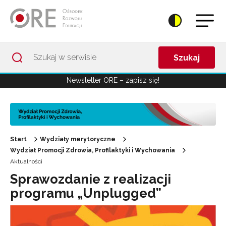
Przejdź do Nawigacji
Przejdź do stopki
Przejdź do treści artykułu
Szukaj
Newsletter ORE – zapisz się!
Start
Wydziały merytoryczne
Wydział Promocji Zdrowia, Profilaktyki i Wychowania
Aktualności
Sprawozdanie z realizacji
programu „Unplugged”