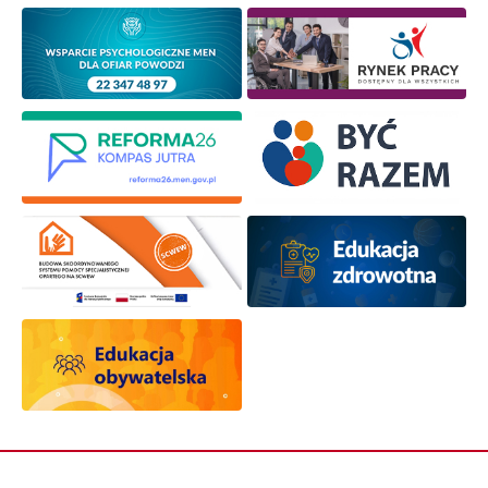
Newsletter ORE
Zapisz się i bądź na bieżąco z najnowszymi
informacjami
o szkoleniach i programach.
Adres e-mail:
Wyrażam zgodę na przetwarzanie moich danych
osobowych przez ORE w celach marketingowych.
Zapisuję się