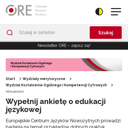
Przejdź do Nawigacji
Przejdź do stopki
Przejdź do treści artykułu
Szukaj
Newsletter ORE – zapisz się!
Start
Wydziały merytoryczne
Wydział Kształcenia Ogólnego i Kompetencji Cyfrowych
Aktualności
Wypełnij ankietę o edukacji
językowej
Europejskie Centrum Języków Nowożytnych prowadzi
badania na temat przykładów dobrych praktyk,