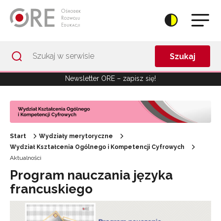
Przejdź do Nawigacji
Przejdź do stopki
Przejdź do treści artykułu
Szukaj
Newsletter ORE – zapisz się!
Start
Wydziały merytoryczne
Wydział Kształcenia Ogólnego i Kompetencji Cyfrowych
Aktualności
Program nauczania języka
francuskiego