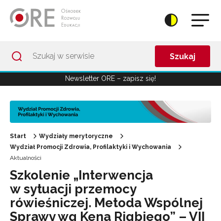
Przejdź do Nawigacji
Przejdź do stopki
Przejdź do treści artykułu
Szukaj
Newsletter ORE – zapisz się!
Start
Wydziały merytoryczne
Wydział Promocji Zdrowia, Profilaktyki i Wychowania
Aktualności
Szkolenie „Interwencja
w sytuacji przemocy
rówieśniczej. Metoda Wspólnej
Sprawy wg Kena Rigbiego” – VII