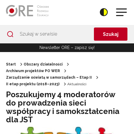
Przejdź do Nawigacji
Przejdź do stopki
Przejdź do treści artykułu
Szukaj
Newsletter ORE – zapisz się!
Start
Obszary działalności
Archiwum projektów PO WER
Zarządzanie oświatą w samorządach – Etap II
II etap projektu (2018–2023)
Aktualności
Poszukujemy 4 moderatorów
do prowadzenia sieci
współpracy i samokształcenia
dla JST