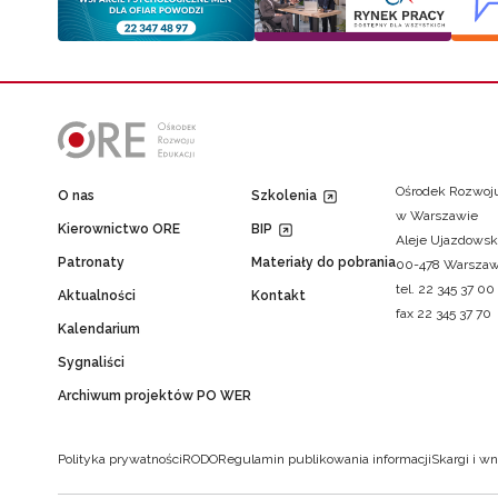
Ośrodek Rozwoju
O nas
Szkolenia
w Warszawie
Kierownictwo ORE
BIP
Aleje Ujazdowsk
Patronaty
Materiały do pobrania
00-478 Warsza
tel. 22 345 37 00
Aktualności
Kontakt
fax 22 345 37 70
Kalendarium
Sygnaliści
Archiwum projektów PO WER
Polityka prywatności
RODO
Regulamin publikowania informacji
Skargi i wn