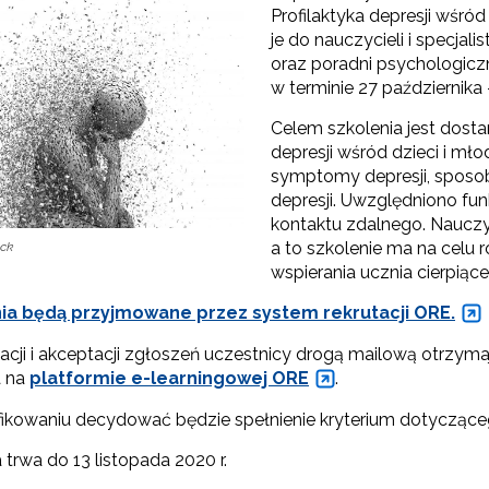
Profilaktyka depresji wśród
je do nauczycieli i specjal
"Rekomendowane programy profilaktyczne"
oraz poradni psychologicz
w terminie 27 października 
Programy i projekty Wydziału"
Celem szkolenia jest dosta
depresji wśród dzieci i mł
"Program wychowawczo-profilaktyczny szkoły"
symptomy depresji, sposob
depresji. Uwzględniono fu
kontaktu zdalnego. Nauczyc
Materiały do pobrania"
a to szkolenie ma na celu 
ock
wspierania ucznia cierpiące
ia będą przyjmowane przez system rekrutacji ORE.
acji i akceptacji zgłoszeń uczestnicy drogą mailową otrzymaj
a na
platformie e-learningowej ORE
.
fikowaniu decydować będzie spełnienie kryterium dotycząceg
 trwa do 13 listopada 2020 r.