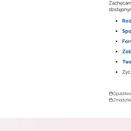
Zachęcamy
dostępnym
Roz
Spo
For
Zob
Twa
Żyć,
Opublikow
Zmodyfiko