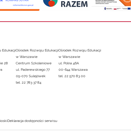
 Edukacji
Ośrodek Rozwoju Edukacji
Ośrodek Rozwoju Edukacji
w Warszawie
w Warszawie
ie 28
Centrum Szkoleniowe
ul. Polna 46A
wa
ul. Paderewskiego 77
00-644 Warszawa
05-070 Sulejówek
tel. 22 570 83 00
tel. 22 783 37 84
ioski
Deklaracja dostępności serwisu