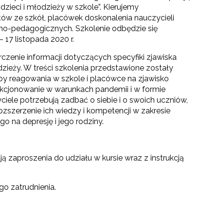
 dzieci i młodzieży w szkole”. Kierujemy
istów ze szkół, placówek doskonalenia nauczycieli
no-pedagogicznych. Szkolenie odbędzie się
– 17 listopada 2020 r.
rczenie informacji dotyczących specyfiki zjawiska
odzieży. W treści szkolenia przedstawione zostały
y reagowania w szkole i placówce na zjawisko
nkcjonowanie w warunkach pandemii i w formie
iele potrzebują zadbać o siebie i o swoich uczniów,
rozszerzenie ich wiedzy i kompetencji w zakresie
go na depresję i jego rodziny.
ą zaproszenia do udziału w kursie wraz z instrukcją
o zatrudnienia.