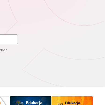
elach