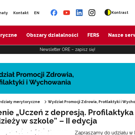
Kontrast
naty
Kontakt
EN
oryczne
Obszary działalności
FERS
Nasze ser
Newsletter ORE – zapisz się!
działy merytoryczne
Wydział Promocji Zdrowia, Profilaktyki i Wych
nie „Uczeń z depresją. Profilaktyka
zieży w szkole” – II edycja
"Promocja Zdrowia"
Zapraszamy do udziału w II
Edukacja zdrowotna"