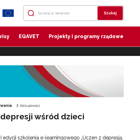
Szukaj
wisy
EQAVET
Projekty i programy rządowe
owania
Aktualności
 depresji wśród dzieci
 edycji szkolenia e-learningowego „Uczeń z depresją.