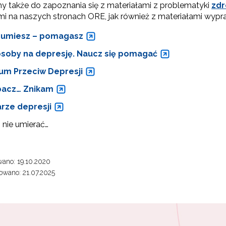
 także do zapoznania się z materiałami z problematyki
zdr
i na naszych stronach ORE, jak również z materiałami wyp
umiesz – pomagasz
soby na depresję. Naucz się pomagać
um Przeciw Depresji
acz… Znikam
rze depresji
 nie umierać…
ano: 19.10.2020
wano: 21.07.2025