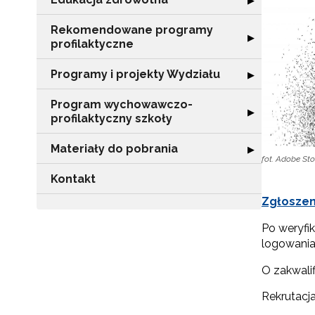
▶
Rekomendowane programy
Rozwiń sekcję 
▶
profilaktyczne
Programy i projekty Wydziału
Rozwiń sekcję "
▶
Program wychowawczo-
Rozwiń sekcję 
▶
profilaktyczny szkoły
Materiały do pobrania
Rozwiń sekcję "
▶
fot. Adobe St
Kontakt
Zgłoszen
Po weryfik
logowani
O zakwali
Rekrutacja