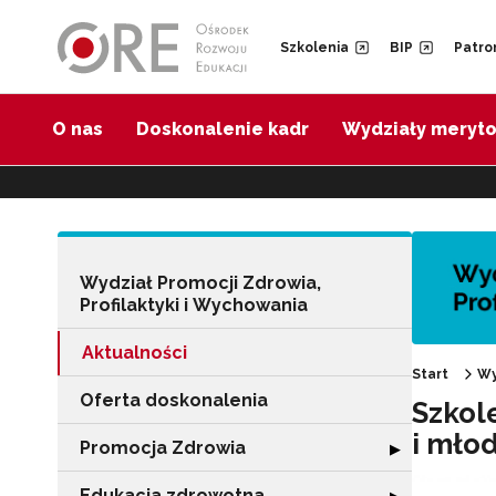
Przejdź do Nawigacji
Przejdź do stopki
Przejdź do treści artykułu
Szkolenia
BIP
Patro
O nas
Doskonalenie kadr
Wydziały meryt
Wydział Promocji Zdrowia,
Profilaktyki i Wychowania
Aktualności
Start
Wy
Oferta doskonalenia
Szkole
i młod
Promocja Zdrowia
Rozwiń sekcję 
▶
Edukacja zdrowotna
Rozwiń sekcję "