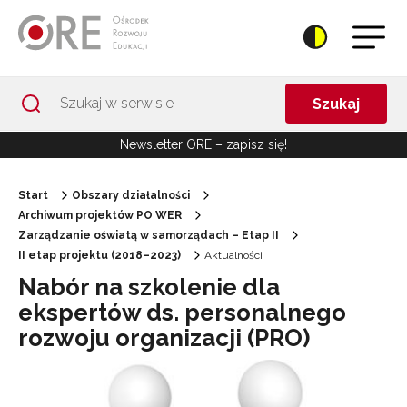
Przejdź do Nawigacji
Przejdź do stopki
Przejdź do treści artykułu
Szukaj
Newsletter ORE – zapisz się!
Start
Obszary działalności
Archiwum projektów PO WER
Zarządzanie oświatą w samorządach – Etap II
II etap projektu (2018–2023)
Aktualności
Nabór na szkolenie dla
ekspertów ds. personalnego
rozwoju organizacji (PRO)