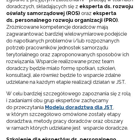
doradczych, składających się z
eksperta ds. rozwoju
oświaty samorządowej (ROS)
oraz
eksperta
ds. personalnego rozwoju organizacji (PRO)
.
Zróżnicowane kompetencje doradców mają
zagwarantować bardziej wielowymiarowe podejście
do napotkanych problemów i/lub rozpoznanych
potrzeb pracowników jednostek samorządu
terytorialnego oraz zaproponowanych sposobów ich
rozwiązania. Wsparcie realizowane przez team
doradczy będzie miało formę spotkań, szkoleń,
konsultacji, ale również będzie to wsparcie zdalne
udzielane na każdym etapie realizacji działań w JST.
W celu bardziej szczegółowego zapoznania się z rolą
i zadaniami obu grup ekspertów zachęcamy
do przeczytania
Modelu doradztwa dla JST
,
w którym szczegółowo omówione zostały etapy
doradztwa, metody pracy doradców oraz obszary
w ramach których udzielane jest wsparcie doradcze.
Szkolenie dla ekspertów ds.
personalnego