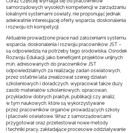
Coraz częściej wymaga się od pracowników
samorządowych wysokich kompetencji w zarządzaniu
lokalnymi systemami oświaty, nie proponując jednak
adekwatnie interesującej oferty wsparcia, doskonalenia
i rozwoju ich kompetycji.
Aktualnie prowadzone prace nad założeniami systemu
wsparcia, doskonalenia i rozwoju pracowników JST –
są odpowiedzią na potrzeby tego środowiska. Ośrodek
Rozwoju Edukacji, jako beneficjent projektów unijnych
m.in. adresowanych do pracowników JST
odpowiedzialnych za realizację zadań oświatowych,
przez ostatnie lata zrealizował szereg działań
szkoleniowych i doradczych, wypracował także duży
zasób materiałów szkoleniowych, opracowań,
przykładów dobrych praktyk, publikacji czy analiz,
w tym naukowych, które są wykorzystywane
przez pracowników organów prowadzących szkoły
i placówki oświatowe. Wraz z samorządowcami
przygotował oraz przetestował nowe metody
i techniki pracy, zakładające procesowe oddziaływanie