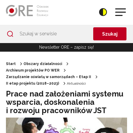
Przejdź do Nawigacji
Przejdź do stopki
Przejdź do treści artykułu
Szukaj
Newsletter ORE – zapisz się!
Start
Obszary działalności
Archiwum projektów PO WER
Zarządzanie oświatą w samorządach – Etap II
II etap projektu (2018–2023)
Aktualności
Prace nad założeniami systemu
wsparcia, doskonalenia
i rozwoju pracowników JST