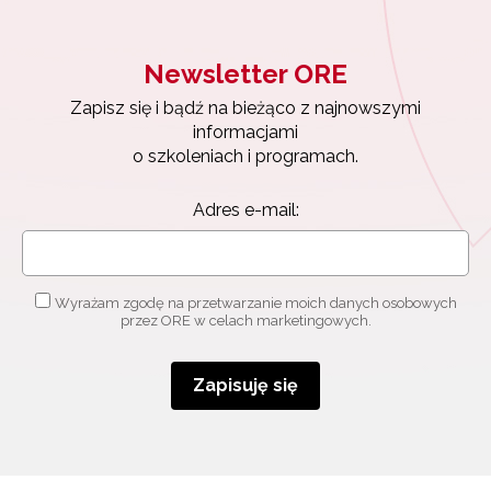
Newsletter ORE
Newsletter ORE
Zapisz się i bądź na bieżąco z najnowszymi
informacjami
Zapisz się i bądź na bieżąco z najnowszymi
o szkoleniach i programach.
informacjami
Adres e-mail:
o szkoleniach i programach.
Adres e-mail:
Wyrażam zgodę na przetwarzanie moich danych
osobowych przez ORE w celach marketingowych.
Wyrażam zgodę na przetwarzanie moich danych osobowych
Zapisuję się
przez ORE w celach marketingowych.
Zapisuję się