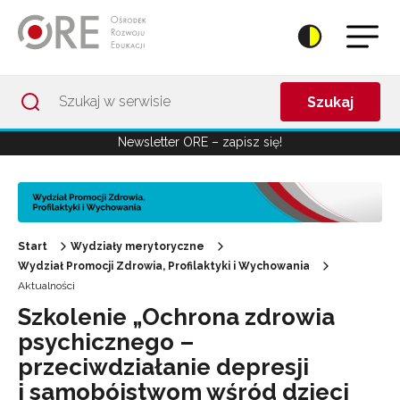
Przejdź do Nawigacji
Przejdź do stopki
Przejdź do treści artykułu
Szukaj
Newsletter ORE – zapisz się!
Start
Wydziały merytoryczne
Wydział Promocji Zdrowia, Profilaktyki i Wychowania
Aktualności
Szkolenie „Ochrona zdrowia
psychicznego –
przeciwdziałanie depresji
i samobójstwom wśród dzieci