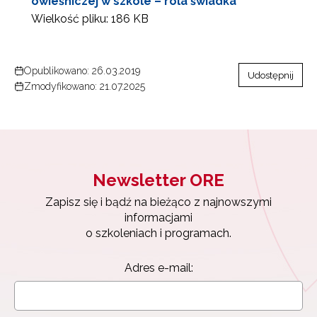
ówieśniczej w szkole – rola świadka”
Wielkość pliku:
186 KB
Opublikowano: 26.03.2019
Udostępnij
Newsletter ORE
Zmodyfikowano: 21.07.2025
Zapisz się i bądź na bieżąco z najnowszymi
informacjami
o szkoleniach i programach.
Adres e-mail:
Newsletter ORE
Zapisz się i bądź na bieżąco z najnowszymi
informacjami
Wyrażam zgodę na przetwarzanie moich danych
osobowych przez ORE w celach marketingowych.
o szkoleniach i programach.
Zapisuję się
Adres e-mail: