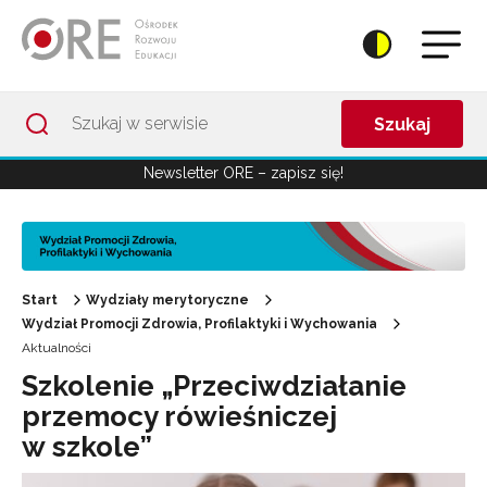
Przejdź do Nawigacji
Przejdź do stopki
Przejdź do treści artykułu
Szukaj
Newsletter ORE – zapisz się!
Start
Wydziały merytoryczne
Wydział Promocji Zdrowia, Profilaktyki i Wychowania
Aktualności
Szkolenie „Przeciwdziałanie
przemocy rówieśniczej
w szkole”